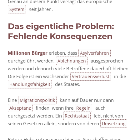
Genau an diesem Punkt versagt das europäische
seit Jahren.
System
Das eigentliche Problem:
Fehlende Konsequenzen
Millionen
Bürger
erleben, dass
Asylverfahren
durchgeführt werden,
ausgesprochen
Ablehnungen
werden und dennoch viele Betroffene dauerhaft bleiben.
Die Folge ist ein wachsender
in die
Vertrauensverlust
des Staates.
Handlungsfähigkeit
Eine
kann auf Dauer nur dann
Migrationspolitik
finden, wenn ihre
auch
Akzeptanz
Regeln
durchgesetzt werden. Ein
lebt nicht von
Rechtsstaat
seinen Gesetzen allein, sondern von deren
.
Umsetzung
Return Hubs setzen genau hier an. Sie schaffen einen