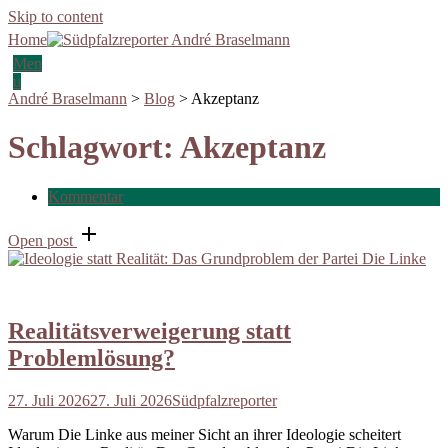
Skip to content
Home
Men
u
André Braselmann
>
Blog
>
Akzeptanz
Schlagwort:
Akzeptanz
Kommentar
Open post
Realitätsverweigerung statt
Problemlösung?
27. Juli 2026
27. Juli 2026
Südpfalzreporter
Warum Die Linke aus meiner Sicht an ihrer Ideologie scheitert