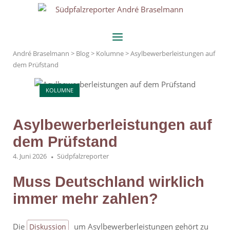
Skip
Home
to
content
Menu
André Braselmann
>
Blog
>
Kolumne
>
Asylbewerberleistungen auf
dem Prüfstand
KOLUMNE
Asylbewerberleistungen auf
dem Prüfstand
4. Juni 2026
Südpfalzreporter
Muss Deutschland wirklich
immer mehr zahlen?
Die
um Asylbewerberleistungen gehört zu
Diskussion