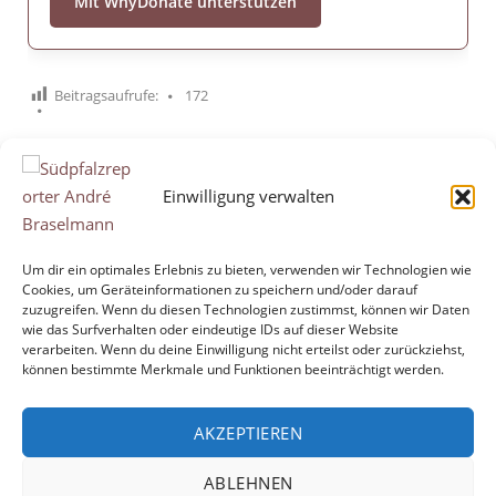
Mit WhyDonate unterstützen
Beitragsaufrufe:
172
Einwilligung verwalten
Um dir ein optimales Erlebnis zu bieten, verwenden wir Technologien wie
Cookies, um Geräteinformationen zu speichern und/oder darauf
zuzugreifen. Wenn du diesen Technologien zustimmst, können wir Daten
wie das Surfverhalten oder eindeutige IDs auf dieser Website
SCHREIBE EINEN KOMMENTAR
verarbeiten. Wenn du deine Einwilligung nicht erteilst oder zurückziehst,
können bestimmte Merkmale und Funktionen beeinträchtigt werden.
Du musst
angemeldet
sein, um einen Kommentar
abzugeben.
AKZEPTIEREN
ABLEHNEN