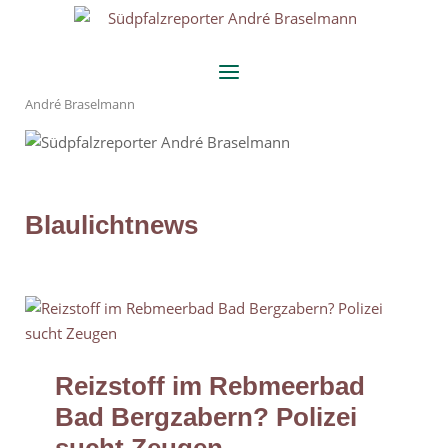
Skip
Home
to
content
Menu
André Braselmann
Blaulichtnews
Reizstoff im Rebmeerbad
Bad Bergzabern? Polizei