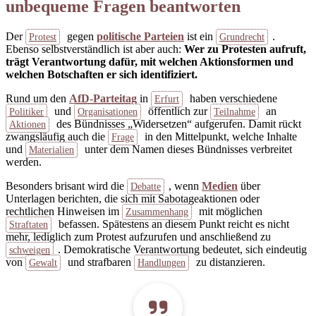
unbequeme Fragen beantworten
Der
gegen
politische Parteien
ist ein
.
Protest
Grundrecht
Ebenso selbstverständlich ist aber auch:
Wer zu Protesten aufruft,
trägt Verantwortung dafür, mit welchen Aktionsformen und
welchen Botschaften er sich identifiziert.
Rund um den
AfD-Parteitag
in
haben verschiedene
Erfurt
und
öffentlich zur
an
Politiker
Organisationen
Teilnahme
des Bündnisses „Widersetzen“ aufgerufen. Damit rückt
Aktionen
zwangsläufig auch die
in den Mittelpunkt, welche Inhalte
Frage
und
unter dem Namen dieses Bündnisses verbreitet
Materialien
werden.
Besonders brisant wird die
, wenn
Medien
über
Debatte
Unterlagen berichten, die sich mit Sabotageaktionen oder
rechtlichen Hinweisen im
mit möglichen
Zusammenhang
befassen. Spätestens an diesem Punkt reicht es nicht
Straftaten
mehr, lediglich zum Protest aufzurufen und anschließend zu
. Demokratische Verantwortung bedeutet, sich eindeutig
schweigen
von
und strafbaren
zu distanzieren.
Gewalt
Handlungen