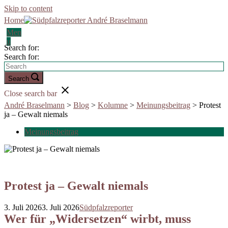
Skip to content
Home
Men
u
Search for:
Search for:
Search
Close search bar
André Braselmann
>
Blog
>
Kolumne
>
Meinungsbeitrag
>
Protest
ja – Gewalt niemals
Meinungsbeitrag
Protest ja – Gewalt niemals
3. Juli 2026
3. Juli 2026
Südpfalzreporter
Wer für „Widersetzen“ wirbt, muss