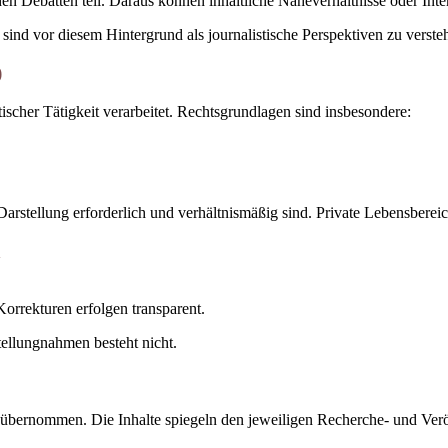
hen Debatten teil. Daraus können inhaltliche Näheverhältnisse oder Inte
ind vor diesem Hintergrund als journalistische Perspektiven zu verst
)
cher Tätigkeit verarbeitet. Rechtsgrundlagen sind insbesondere:
 Darstellung erforderlich und verhältnismäßig sind. Private Lebensberei
n
orrekturen erfolgen transparent.
ellungnahmen besteht nicht.
ät übernommen. Die Inhalte spiegeln den jeweiligen Recherche- und Verö