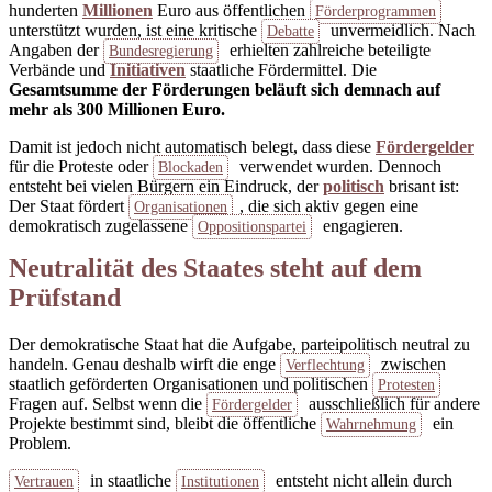
hunderten
Millionen
Euro aus öffentlichen
Förderprogrammen
unterstützt wurden, ist eine kritische
unvermeidlich. Nach
Debatte
Angaben der
erhielten zahlreiche beteiligte
Bundesregierung
Verbände und
Initiativen
staatliche Fördermittel. Die
Gesamtsumme der Förderungen beläuft sich demnach auf
mehr als 300 Millionen Euro.
Damit ist jedoch nicht automatisch belegt, dass diese
Fördergelder
für die Proteste oder
verwendet wurden. Dennoch
Blockaden
entsteht bei vielen Bürgern ein Eindruck, der
politisch
brisant ist:
Der Staat fördert
, die sich aktiv gegen eine
Organisationen
demokratisch zugelassene
engagieren.
Oppositionspartei
Neutralität des Staates steht auf dem
Prüfstand
Der demokratische Staat hat die Aufgabe, parteipolitisch neutral zu
handeln. Genau deshalb wirft die enge
zwischen
Verflechtung
staatlich geförderten Organisationen und politischen
Protesten
Fragen auf. Selbst wenn die
ausschließlich für andere
Fördergelder
Projekte bestimmt sind, bleibt die öffentliche
ein
Wahrnehmung
Problem.
in staatliche
entsteht nicht allein durch
Vertrauen
Institutionen