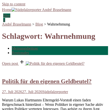
Skip to content
Home
Men
u
André Braselmann
>
Blog
>
Wahrnehmung
Schlagwort:
Wahrnehmung
Meinungsbeitrag
Regionales
Open post
Politik für den eigenen Geldbeutel?
27. Juli 2026
27. Juli 2026
Südpfalzreporter
Warum Lukas Hartmanns Elterngeld-Vorstoß einen faden
Beigeschmack hinterlässt – Wenn Politiker in eigener Sache aktiv
werden Politiker vertreten Interessen. Das gehört zu ihrem Amt.