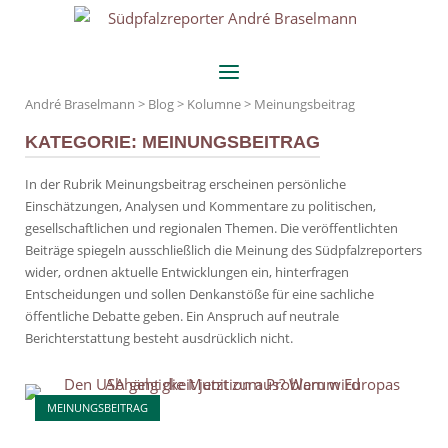
Skip
Home
to
content
Menu
André Braselmann
>
Blog
>
Kolumne
>
Meinungsbeitrag
KATEGORIE:
MEINUNGSBEITRAG
In der Rubrik Meinungsbeitrag erscheinen persönliche
Einschätzungen, Analysen und Kommentare zu politischen,
gesellschaftlichen und regionalen Themen. Die veröffentlichten
Beiträge spiegeln ausschließlich die Meinung des Südpfalzreporters
wider, ordnen aktuelle Entwicklungen ein, hinterfragen
Entscheidungen und sollen Denkanstöße für eine sachliche
öffentliche Debatte geben. Ein Anspruch auf neutrale
Berichterstattung besteht ausdrücklich nicht.
Open post
MEINUNGSBEITRAG