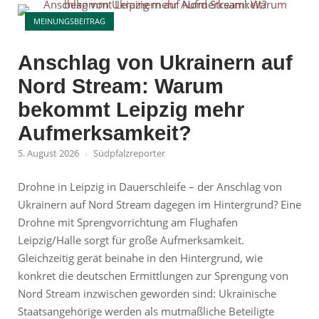
Open post
Leipzig:
MEINUNGSBEITRAG
Warum
der
Anschlag von Ukrainern auf
Fall
Nord Stream: Warum
mehr
Fragen
bekommt Leipzig mehr
als
Aufmerksamkeit?
Antworten
5. August 2026
Südpfalzreporter
aufwirft"
Drohne in Leipzig in Dauerschleife – der Anschlag von
Ukrainern auf Nord Stream dagegen im Hintergrund? Eine
Drohne mit Sprengvorrichtung am Flughafen
Leipzig/Halle sorgt für große Aufmerksamkeit.
Gleichzeitig gerät beinahe in den Hintergrund, wie
konkret die deutschen Ermittlungen zur Sprengung von
Nord Stream inzwischen geworden sind: Ukrainische
Staatsangehörige werden als mutmaßliche Beteiligte