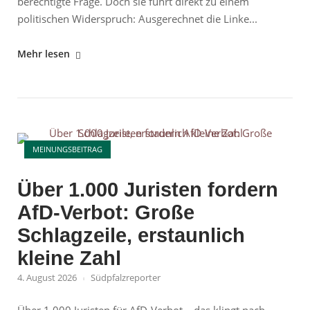
berechtigte Frage. Doch sie führt direkt zu einem
politischen Widerspruch: Ausgerechnet die Linke...
"Clara
Mehr lesen
Bünger
und
der
CSD-
Open post
Anschlag:
MEINUNGSBEITRAG
Der
Überwachungs-
Über 1.000 Juristen fordern
Widerspruch
AfD-Verbot: Große
der
Linken"
Schlagzeile, erstaunlich
kleine Zahl
4. August 2026
Südpfalzreporter