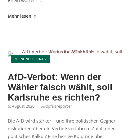
Rhein wartet –...
"Rheinvertiefung
Mehr lesen
ausgebremst"
Open post
MEINUNGSBEITRAG
AfD-Verbot: Wenn der
Wähler falsch wählt, soll
Karlsruhe es richten?
6. August 2026
Südpfalzreporter
Die AfD wird stärker – und ihre politischen Gegner
diskutieren über ein Verbotsverfahren. Zufall oder
politisches Kalkül? Eine bissige Kolumne über