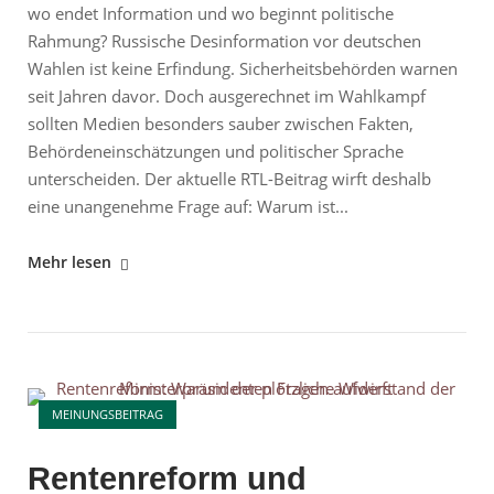
wo endet Information und wo beginnt politische
Rahmung? Russische Desinformation vor deutschen
Wahlen ist keine Erfindung. Sicherheitsbehörden warnen
seit Jahren davor. Doch ausgerechnet im Wahlkampf
sollten Medien besonders sauber zwischen Fakten,
Behördeneinschätzungen und politischer Sprache
unterscheiden. Der aktuelle RTL-Beitrag wirft deshalb
eine unangenehme Frage auf: Warum ist...
"RTL
Mehr lesen
und
russische
Desinformation:
Wenn
Open post
aus
MEINUNGSBEITRAG
Nachrichten
politische
Rentenreform und
Rahmung