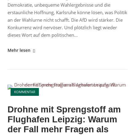
Demokratie, unbequeme Wahlergebnisse und die
erstaunliche Hoffnung, Karlsruhe könne lösen, was Politik
an der Wahlurne nicht schafft. Die AfD wird stärker. Die
Konkurrenz wird nervöser. Und plötzlich liegt wieder
dieses Wort auf dem politischen...
"AfD-
Mehr lesen
Verbot:
Wenn
der
Wähler
Open post
falsch
KOMMENTAR
wählt,
soll
Drohne mit Sprengstoff am
Karlsruhe
Flughafen Leipzig: Warum
es
richten?"
der Fall mehr Fragen als