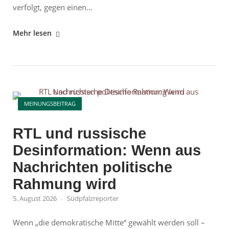
verfolgt, gegen einen...
"Anschlag
Mehr lesen
von
Ukrainern
auf
Nord
Open post
Stream:
MEINUNGSBEITRAG
Warum
bekommt
RTL und russische
Leipzig
Desinformation: Wenn aus
mehr
Aufmerksamkeit?"
Nachrichten politische
Rahmung wird
5. August 2026
Südpfalzreporter
Wenn „die demokratische Mitte“ gewählt werden soll –