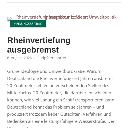
die
Munition
Open post
aus?
MEINUNGSBEITRAG
Warum
Europas
Rheinvertiefung
Abhängigkeit
ausgebremst
jetzt
zum
6. August 2026
Südpfalzreporter
Problem
wird"
Grüne Ideologie und Umweltbürokratie: Warum
Deutschland die Rheinvertiefung seit Jahren ausbremst
20 Zentimeter fehlen an entscheidenden Stellen des
Mittelrheins. 20 Zentimeter, die darüber entscheiden
können, wie viel Ladung ein Schiff transportieren kann.
Deutschland kennt das Problem seit Jahren – und
produziert trotzdem lieber Gutachten, Verfahren und
Bedenken als eine leistungsfähigere Wasserstraße. Der