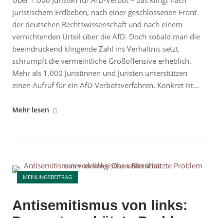
Über 1.000 Juristen für AfD-Verbot – das klingt nach
juristischem Erdbeben, nach einer geschlossenen Front
der deutschen Rechtswissenschaft und nach einem
vernichtenden Urteil über die AfD. Doch sobald man die
beeindruckend klingende Zahl ins Verhältnis setzt,
schrumpft die vermeintliche Großoffensive erheblich.
Mehr als 1.000 Juristinnen und Juristen unterstützen
einen Aufruf für ein AfD-Verbotsverfahren. Konkret ist...
"Über
Mehr lesen
1.000
Juristen
fordern
AfD-
Open post
Verbot:
MEINUNGSBEITRAG
Große
Schlagzeile,
Antisemitismus von links:
erstaunlich