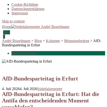
Cookie-Richtlinie
Datenschutzerklärung
Impressum
Skip to content
Home
Men
u
André Braselmann
>
Blog
>
Kolumne
>
Meinungsbeitrag
>
AfD-
Bundesparteitag in Erfurt
Meinungsbeitrag
AfD-Bundesparteitag in Erfurt
4. Juli 2026
4. Juli 2026
Südpfalzreporter
AfD-Bundesparteitag in Erfurt: Hat die
Antifa den entscheidenden Moment
verschlafen?