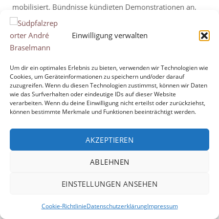
mobilisiert. Bündnisse kündigten Demonstrationen an,
Aktivisten riefen zu Protesten auf, und in sozialen
Netzwerken entstand der Eindruck, der Bundesparteitag
Einwilligung verwalten
der AfD in Erfurt werde bereits mit seinem Beginn massiv
unter Druck geraten. Doch der Auftakt entwickelte sich...
Um dir ein optimales Erlebnis zu bieten, verwenden wir Technologien wie
Cookies, um Geräteinformationen zu speichern und/oder darauf
"AfD-
Mehr lesen
zuzugreifen. Wenn du diesen Technologien zustimmst, können wir Daten
Bundesparteitag
wie das Surfverhalten oder eindeutige IDs auf dieser Website
verarbeiten. Wenn du deine Einwilligung nicht erteilst oder zurückziehst,
in
können bestimmte Merkmale und Funktionen beeinträchtigt werden.
Erfurt"
AKZEPTIEREN
Copyright © 2026 André Braselmann
Theme by
Puro
ABLEHNEN
EINSTELLUNGEN ANSEHEN
Cookie-Richtlinie
Datenschutzerklärung
Impressum