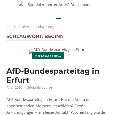
Skip
Home
to
content
Menu
André Braselmann
>
Blog
>
Beginn
SCHLAGWORT:
BEGINN
Open post
MEINUNGSBEITRAG
AfD-Bundesparteitag in
Erfurt
4. Juli 2026
Südpfalzreporter
AfD-Bundesparteitag in Erfurt: Hat die Antifa den
entscheidenden Moment verschlafen? Große
Ankündigungen – ein leiser Auftakt? Wochenlang wurde