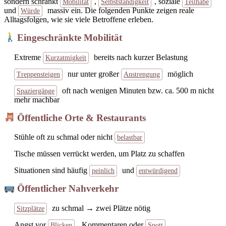
sondern schränkt
,
, soziale
Mobilität
Selbstständigkeit
Teilhabe
und
massiv ein. Die folgenden Punkte zeigen reale
Würde
Alltagsfolgen, wie sie viele Betroffene erleben.
Eingeschränkte Mobilität
Extreme
bereits nach kurzer Belastung
Kurzatmigkeit
nur unter großer
möglich
Treppensteigen
Anstrengung
oft nach wenigen Minuten bzw. ca. 500 m nicht
Spaziergänge
mehr machbar
Öffentliche Orte & Restaurants
Stühle oft zu schmal oder nicht
belastbar
Tische müssen verrückt werden, um Platz zu schaffen
Situationen sind häufig
und
peinlich
entwürdigend
Öffentlicher Nahverkehr
zu schmal → zwei Plätze nötig
Sitzplätze
Angst vor
, Kommentaren oder
Blicken
Spott