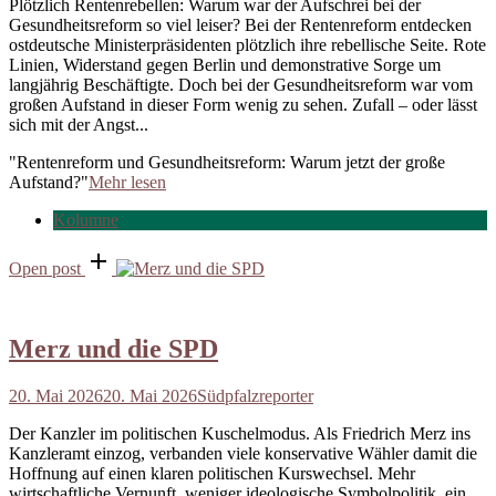
Plötzlich Rentenrebellen: Warum war der Aufschrei bei der
Gesundheitsreform so viel leiser? Bei der Rentenreform entdecken
ostdeutsche Ministerpräsidenten plötzlich ihre rebellische Seite. Rote
Linien, Widerstand gegen Berlin und demonstrative Sorge um
langjährig Beschäftigte. Doch bei der Gesundheitsreform war vom
großen Aufstand in dieser Form wenig zu sehen. Zufall – oder lässt
sich mit der Angst...
"Rentenreform und Gesundheitsreform: Warum jetzt der große
Aufstand?"
Mehr lesen
Kolumne
Open post
Merz und die SPD
20. Mai 2026
20. Mai 2026
Südpfalzreporter
Der Kanzler im politischen Kuschelmodus. Als Friedrich Merz ins
Kanzleramt einzog, verbanden viele konservative Wähler damit die
Hoffnung auf einen klaren politischen Kurswechsel. Mehr
wirtschaftliche Vernunft, weniger ideologische Symbolpolitik, ein