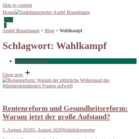
Skip to content
Home
Men
u
André Braselmann
>
Blog
>
Wahlkampf
Schlagwort:
Wahlkampf
Meinungsbeitrag
Open post
Rentenreform und Gesundheitsreform:
Warum jetzt der große Aufstand?
5. August 2026
5. August 2026
Südpfalzreporter