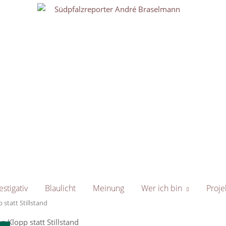
Home
estigativ
Blaulicht
Meinung
Wer ich bin
Proje
 statt Stillstand