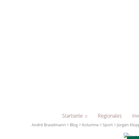
Skip
to
content
Startseite
Regionales
Inv
André Braselmann
>
Blog
>
Kolumne
>
Sport
>
Jürgen Klopp