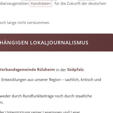
r überzeugendsten
für die Zukunft der deutschen
Kandidaten
noch lange nicht verstummen.
HÄNGIGEN LOKALJOURNALISMUS
Verbandsgemeinde Rülzheim
in der
Südpfalz
.
 Entwicklungen aus unserer Region – sachlich, kritisch und
ch weder durch Rundfunkbeiträge noch durch staatliche
n.
er Unterstützung seiner Leserinnen und Leser.