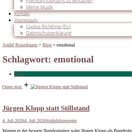
Premium-Domains zu verkaufen
Meine Musik
Kontakt
Impressum
Cookie-Richtlinie (EU)
Datenschutzerklärung
André Braselmann
>
Blog
>
emotional
Schlagwort:
emotional
Sport
Open post
Jürgen Klopp statt Stillstand
4. Juli 2026
4. Juli 2026
Südpfalzreporter
Warum er der bessere Bundestrainer wäre Jürgen Klopp als Bundestra