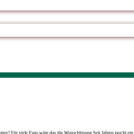
iner? Für viele Fans wäre das die Wunschlösung Seit Jahren taucht e