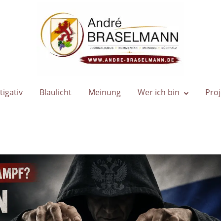
Home
tigativ
Blaulicht
Meinung
Wer ich bin
Proj