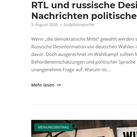
RTL und russische Des
Nachrichten politisc
5. August 2026
Südpfalzreporter
Wenn „die demokratische Mitte“ gewählt werden s
Russische Desinformation vor deutschen Wahlen is
davor. Doch ausgerechnet im Wahlkampf sollten 
Behördeneinschätzungen und politischer Sprache u
unangenehme Frage auf: Warum ist...
"RTL
Mehr lesen
und
russische
Desinformation:
Wenn
Open post
aus
MEINUNGSBEITRAG
Nachrichten