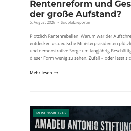
Rentenreform und Ges
der große Aufstand?
5. August 2026
Südpfalzreporter
Plötzlich Rentenrebellen: Warum war der Aufschrei
entdecken ostdeutsche Ministerpräsidenten plötzlic
und demonstrative Sorge um langjährig Beschäfti
dieser Form wenig zu sehen. Zufall – oder lässt sic
"Rentenreform
Mehr lesen
und
Gesundheitsreform:
Warum
jetzt
Open post
der
MEINUNGSBEITRAG
große
Aufstand?"