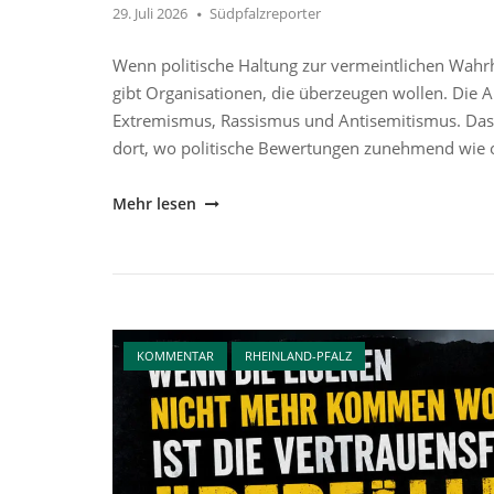
29. Juli 2026
Südpfalzreporter
Wenn politische Haltung zur vermeintlichen Wahrhe
gibt Organisationen, die überzeugen wollen. Die 
Extremismus, Rassismus und Antisemitismus. Das ist
dort, wo politische Bewertungen zunehmend wie obj
"Zwischen
Mehr lesen
Aufklärung
und
Aktivismus"
Open post
KOMMENTAR
RHEINLAND-PFALZ