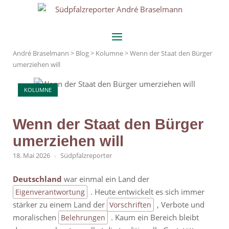
Skip
Home
to
content
Menu
André Braselmann
>
Blog
>
Kolumne
>
Wenn der Staat den Bürger
umerziehen will
KOLUMNE
Wenn der Staat den Bürger
umerziehen will
18. Mai 2026
Südpfalzreporter
Deutschland
war einmal ein Land der
. Heute entwickelt es sich immer
Eigenverantwortung
stärker zu einem Land der
, Verbote und
Vorschriften
moralischen
. Kaum ein Bereich bleibt
Belehrungen