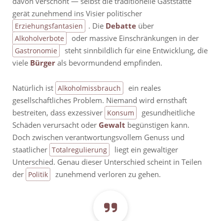
davon verschont — selbst die traditionelle Gaststätte
gerät zunehmend ins Visier politischer
. Die
Debatte
über
Erziehungsfantasien
oder massive Einschränkungen in der
Alkoholverbote
steht sinnbildlich für eine Entwicklung, die
Gastronomie
viele
Bürger
als bevormundend empfinden.
Natürlich ist
ein reales
Alkoholmissbrauch
gesellschaftliches Problem. Niemand wird ernsthaft
bestreiten, dass exzessiver
gesundheitliche
Konsum
Schäden verursacht oder
Gewalt
begünstigen kann.
Doch zwischen verantwortungsvollem Genuss und
staatlicher
liegt ein gewaltiger
Totalregulierung
Unterschied. Genau dieser Unterschied scheint in Teilen
der
zunehmend verloren zu gehen.
Politik