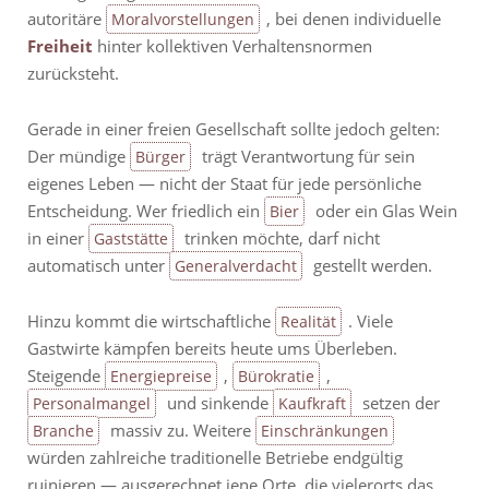
autoritäre
, bei denen individuelle
Moralvorstellungen
Freiheit
hinter kollektiven Verhaltensnormen
zurücksteht.
Gerade in einer freien Gesellschaft sollte jedoch gelten:
Der mündige
trägt Verantwortung für sein
Bürger
eigenes Leben — nicht der Staat für jede persönliche
Entscheidung. Wer friedlich ein
oder ein Glas Wein
Bier
in einer
trinken möchte, darf nicht
Gaststätte
automatisch unter
gestellt werden.
Generalverdacht
Hinzu kommt die wirtschaftliche
. Viele
Realität
Gastwirte kämpfen bereits heute ums Überleben.
Steigende
,
,
Energiepreise
Bürokratie
und sinkende
setzen der
Personalmangel
Kaufkraft
massiv zu. Weitere
Branche
Einschränkungen
würden zahlreiche traditionelle Betriebe endgültig
ruinieren — ausgerechnet jene Orte, die vielerorts das