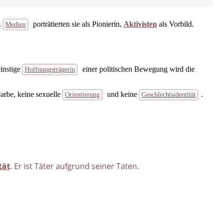
.
porträtierten sie als Pionierin,
Aktivisten
als Vorbild.
Medien
instige
einer politischen Bewegung wird die
Hoffnungsträgerin
arbe, keine sexuelle
und keine
.
Orientierung
Geschlechtsidentität
tät
. Er ist Täter aufgrund seiner Taten.