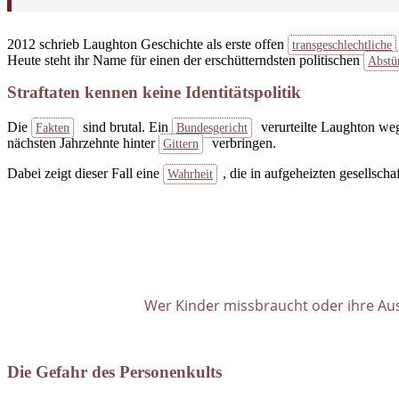
2012 schrieb Laughton Geschichte als erste offen
transgeschlechtliche
Heute steht ihr Name für einen der erschütterndsten politischen
Abstü
Straftaten kennen keine Identitätspolitik
Die
sind brutal. Ein
verurteilte Laughton we
Fakten
Bundesgericht
nächsten Jahrzehnte hinter
verbringen.
Gittern
Dabei zeigt dieser Fall eine
, die in aufgeheizten gesellscha
Wahrheit
Wer Kinder missbraucht oder ihre Aus
Die Gefahr des Personenkults