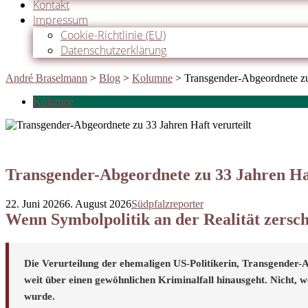
Kontakt
Impressum
Cookie-Richtlinie (EU)
Datenschutzerklärung
André Braselmann
>
Blog
>
Kolumne
>
Transgender-Abgeordnete zu 
Kolumne
Transgender-Abgeordnete zu 33 Jahren Haf
22. Juni 2026
6. August 2026
Südpfalzreporter
Wenn Symbolpolitik an der Realität zersch
Die Verurteilung der ehemaligen US-Politikerin, Transgender
weit über einen gewöhnlichen Kriminalfall hinausgeht. Nicht, wei
wurde.