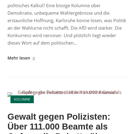
politisches Kalkül? Eine bissige Kolumne über
Demokratie, unbequeme Wahlergebnisse und die
erstaunliche Hoffnung, Karlsruhe könne lösen, was Politik
an der Wahlurne nicht schafft. Die AfD wird stärker. Die
Konkurrenz wird nervöser. Und plötzlich liegt wieder
dieses Wort auf dem politischen...
"AfD-
Mehr lesen
Verbot:
Wenn
der
Wähler
Open post
falsch
KOLUMNE
wählt,
soll
Gewalt gegen Polizisten:
Karlsruhe
Über 111.000 Beamte als
es
richten?"