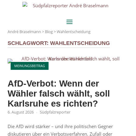
Skip
Home
to
content
Menu
André Braselmann
>
Blog
>
Wahlentscheidung
SCHLAGWORT:
WAHLENTSCHEIDUNG
Open post
MEINUNGSBEITRAG
AfD-Verbot: Wenn der
Wähler falsch wählt, soll
Karlsruhe es richten?
6. August 2026
Südpfalzreporter
Die AfD wird stärker – und ihre politischen Gegner
diskutieren über ein Verbotsverfahren. Zufall oder