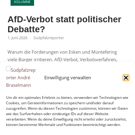
KOLUMNE
AfD-Verbot statt politischer
Debatte?
1. Juni 2026
Südpfalzreporter
Warum die Forderungen von Esken und Müntefering
viele Bürger irritieren. AfD-Verbot, Verbotsverfahren,
Demokratie und Meinungsfreiheit: Die Forderungen aus
der SPD nach einem Vorgehen gegen die AfD sorgen
Einwilligung verwalten
erneut für kontroverse Diskussionen. Während die
frühere SPD-Vorsitzende Saskia Esken ein Verbot der AfD
fordert, spricht der ehemalige SPD-Chef Franz
Um dir ein optimales Erlebnis zu bieten, verwenden wir Technologien wie
Cookies, um Geräteinformationen zu speichern und/oder darauf
Müntefering von einem Verbotsverfahren. Doch viele
zuzugreifen. Wenn du diesen Technologien zustimmst, können wir Daten
Bürger fragen...
wie das Surfverhalten oder eindeutige IDs auf dieser Website
verarbeiten. Wenn du deine Einwilligung nicht erteilst oder zurückziehst,
können bestimmte Merkmale und Funktionen beeinträchtigt werden.
"AfD-
Mehr lesen