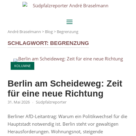
Skip
Home
to
content
Menu
André Braselmann
>
Blog
>
Begrenzung
SCHLAGWORT:
BEGRENZUNG
Open post
KOLUMNE
Berlin am Scheideweg: Zeit
für eine neue Richtung
31. Mai 2026
Südpfalzreporter
Berliner AfD-Leitantrag: Warum ein Politikwechsel für die
Hauptstadt notwendig ist. Berlin steht vor gewaltigen
Herausforderungen. Wohnungsnot, steigende