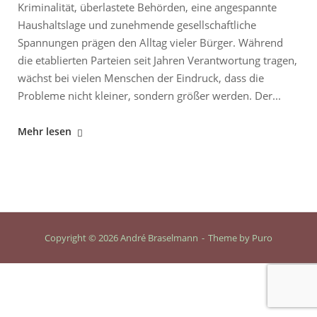
Kriminalität, überlastete Behörden, eine angespannte
Haushaltslage und zunehmende gesellschaftliche
Spannungen prägen den Alltag vieler Bürger. Während
die etablierten Parteien seit Jahren Verantwortung tragen,
wächst bei vielen Menschen der Eindruck, dass die
Probleme nicht kleiner, sondern größer werden. Der...
"Berlin
Mehr lesen
am
Scheideweg:
Zeit
für
eine
neue
Copyright © 2026 André Braselmann
Theme by
Puro
Richtung"