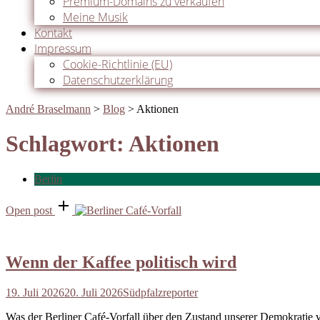
Premium-Domains zu verkaufen
Meine Musik
Kontakt
Impressum
Cookie-Richtlinie (EU)
Datenschutzerklärung
André Braselmann
>
Blog
>
Aktionen
Schlagwort:
Aktionen
Berlin
Open post
Wenn der Kaffee politisch wird
19. Juli 2026
20. Juli 2026
Südpfalzreporter
Was der Berliner Café-Vorfall über den Zustand unserer Demokratie 