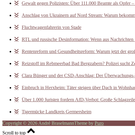
Gewalt gegen Polizisten: Über 111.000 Beamte als Opfer –
Anschlag von Ukrainern auf Nord Stream: Warum bekomm
Fluchtwagenfahrerin von Stade
RTL und russische Desinformation: Wenn aus Nachrichten
Rentenreform und Gesundheitsreform: Warum jetzt der gro
Reizstoff im Rebmeerbad Bad Bergzabern? Polizei sucht 
Clara Bünger und der CSD-Anschlag: Der Überwachungs-
Einbruch in Herxheim: Täter steigen über Dach in Wohnha
Über 1.000 Juristen fordern AfD-Verbot: Große Schlagzeile,
Tigermücke Landkreis Germersheim
Copyright © 2026 André Braselmann
Theme by
Puro
Scroll to top