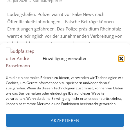
20. Juli 2026
Südpfalzreporter
Ludwigshafen. Polizei warnt vor Fake News nach
Öffentlichkeitsfahndungen – Falsche Beiträge können
Ermittlungen gefährden. Das Polizeipräsidium Rheinpfalz
warnt eindringlich vor der zunehmenden Verbreitung von
Falschmeldungen im Zusammenhang mit
Öffentlichkeitsfahndungen. Immer häufiger nutzen
Unbekannte echte Fahndungsfotos und veröffentlichte
Einwilligung verwalten
Informationen der Polizei, um diese mit frei erfundenen
Behauptungen oder manipulierten Inhalten in sozialen
Um dir ein optimales Erlebnis zu bieten, verwenden wir Technologien wie
Netzwerken zu verbreiten. Nach...
Cookies, um Geräteinformationen zu speichern und/oder darauf
zuzugreifen. Wenn du diesen Technologien zustimmst, können wir Daten
wie das Surfverhalten oder eindeutige IDs auf dieser Website
"Polizei
Mehr lesen
verarbeiten. Wenn du deine Einwilligung nicht erteilst oder zurückziehst,
warnt
können bestimmte Merkmale und Funktionen beeinträchtigt werden.
vor
Fake
1
9
10
11
33
…
…
AKZEPTIEREN
Seitennummerierung
News"