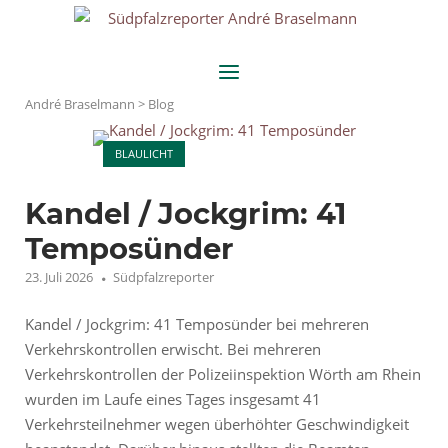
Skip
Home
to
content
Menu
André Braselmann
>
Blog
Open post
BLAULICHT
Blog
Kandel / Jockgrim: 41
Temposünder
23. Juli 2026
Südpfalzreporter
Kandel / Jockgrim: 41 Temposünder bei mehreren
Verkehrskontrollen erwischt. Bei mehreren
Verkehrskontrollen der Polizeiinspektion Wörth am Rhein
wurden im Laufe eines Tages insgesamt 41
Verkehrsteilnehmer wegen überhöhter Geschwindigkeit