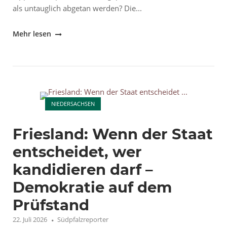
als untauglich abgetan werden? Die...
"Arbeitgeberpräsident
Mehr lesen
Dulger
gegen
die
AfD:
Open post
Kritik
NIEDERSACHSEN
ersetzt
keine
Friesland: Wenn der Staat
Debatte"
entscheidet, wer
kandidieren darf –
Demokratie auf dem
Prüfstand
22. Juli 2026
Südpfalzreporter