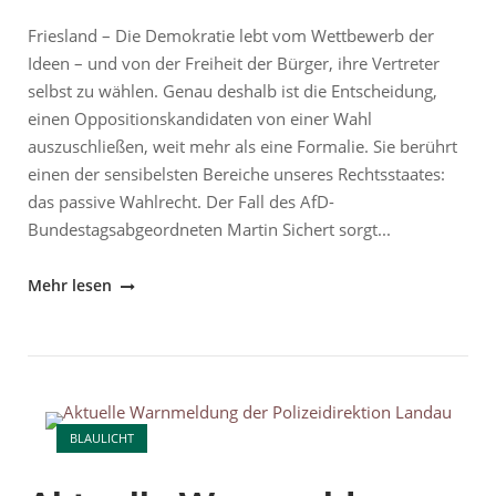
Friesland – Die Demokratie lebt vom Wettbewerb der
Ideen – und von der Freiheit der Bürger, ihre Vertreter
selbst zu wählen. Genau deshalb ist die Entscheidung,
einen Oppositionskandidaten von einer Wahl
auszuschließen, weit mehr als eine Formalie. Sie berührt
einen der sensibelsten Bereiche unseres Rechtsstaates:
das passive Wahlrecht. Der Fall des AfD-
Bundestagsabgeordneten Martin Sichert sorgt...
"Friesland:
Mehr lesen
Wenn
der
Staat
entscheidet,
Open post
wer
BLAULICHT
kandidieren
darf