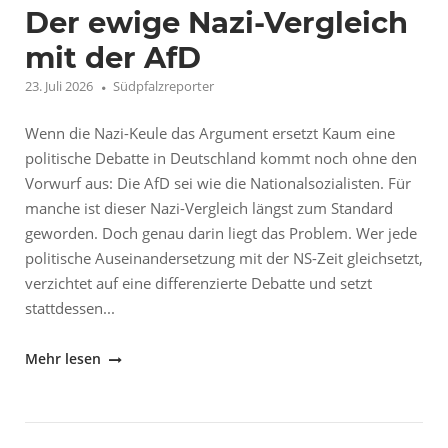
will"
Der ewige Nazi-Vergleich
mit der AfD
23. Juli 2026
Südpfalzreporter
Wenn die Nazi-Keule das Argument ersetzt Kaum eine
politische Debatte in Deutschland kommt noch ohne den
Vorwurf aus: Die AfD sei wie die Nationalsozialisten. Für
manche ist dieser Nazi-Vergleich längst zum Standard
geworden. Doch genau darin liegt das Problem. Wer jede
politische Auseinandersetzung mit der NS-Zeit gleichsetzt,
verzichtet auf eine differenzierte Debatte und setzt
stattdessen...
"Der
Mehr lesen
ewige
Nazi-
Vergleich