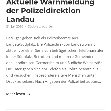
Aktuelle Warnmeldung
–
Demokratie
der Polizeidirektion
auf
Landau
dem
21. Juli 2026
Südpfalzreporter
Prüfstand"
Betrüger geben sich als Polizeibeamte aus
Landau/Südpfalz. Die Polizeidirektion Landau warnt
aktuell vor einer Serie von betrügerischen Telefonanrufen
in der Südpfalz. Betroffen sind mehrere Gemeinden in
den Landkreisen Germersheim und Südliche Weinstraße.
Die Täter geben sich am Telefon als Polizeibeamte aus
und versuchen, insbesondere ältere Menschen unter
Druck zu setzen. Nach Angaben der Polizei behaupten...
"Aktuelle
Mehr lesen
Warnmeldung
der