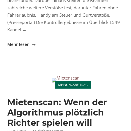
beanstandet. Darüber hinaus stellten die Beamten
zahlreiche weitere Verstöße fest, darunter Fahren ohne
Fahrerlaubnis, Handy am Steuer und Gurtverstöße.
(Presseportal) Die Kontrollergebnisse im Überblick L549
Kandel →...
"Kandel
Mehr lesen
/
Jockgrim:
41
Temposünder"
Open post
MEINUNGSBEITRAG
Mietenscan: Wenn der
Algorithmus plötzlich
Richter spielen will