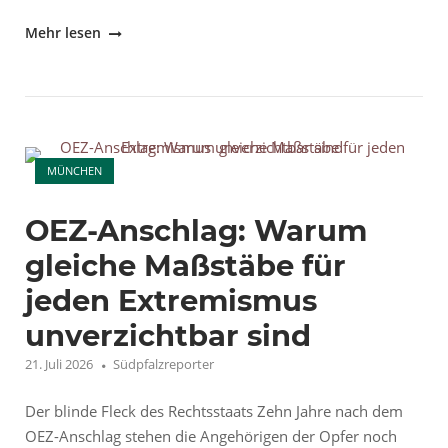
"Sexualdelikte
Mehr lesen
im
Fokus"
Open post
MÜNCHEN
OEZ-Anschlag: Warum
gleiche Maßstäbe für
jeden Extremismus
unverzichtbar sind
21. Juli 2026
Südpfalzreporter
Der blinde Fleck des Rechtsstaats Zehn Jahre nach dem
OEZ-Anschlag stehen die Angehörigen der Opfer noch