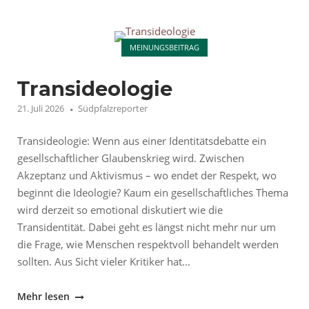
Polizeidirektion
Landau"
Open post
MEINUNGSBEITRAG
Transideologie
21. Juli 2026
Südpfalzreporter
Transideologie: Wenn aus einer Identitätsdebatte ein
gesellschaftlicher Glaubenskrieg wird. Zwischen
Akzeptanz und Aktivismus – wo endet der Respekt, wo
beginnt die Ideologie? Kaum ein gesellschaftliches Thema
wird derzeit so emotional diskutiert wie die
Transidentität. Dabei geht es längst nicht mehr nur um
die Frage, wie Menschen respektvoll behandelt werden
sollten. Aus Sicht vieler Kritiker hat...
"Transideologie"
Mehr lesen