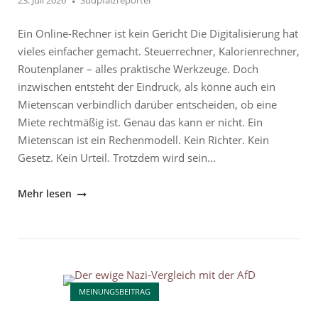
23. Juli 2026
Südpfalzreporter
Ein Online-Rechner ist kein Gericht Die Digitalisierung hat
vieles einfacher gemacht. Steuerrechner, Kalorienrechner,
Routenplaner – alles praktische Werkzeuge. Doch
inzwischen entsteht der Eindruck, als könne auch ein
Mietenscan verbindlich darüber entscheiden, ob eine
Miete rechtmäßig ist. Genau das kann er nicht. Ein
Mietenscan ist ein Rechenmodell. Kein Richter. Kein
Gesetz. Kein Urteil. Trotzdem wird sein...
"Mietenscan:
Mehr lesen
Wenn
der
Algorithmus
plötzlich
Open post
Richter
MEINUNGSBEITRAG
spielen