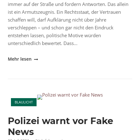
immer auf der Straße und fordern Antworten. Das allein
ist ein Armutszeugnis. Ein Rechtsstaat, der Vertrauen
schaffen will, darf Aufklärung nicht über Jahre
verschleppen – und schon gar nicht den Eindruck
entstehen lassen, politische Motive würden
unterschiedlich bewertet. Dass...
"OEZ-
Mehr lesen
Anschlag:
Warum
gleiche
Maßstäbe
Open post
für
BLAULICHT
jeden
Extremismus
Polizei warnt vor Fake
unverzichtbar
sind"
News