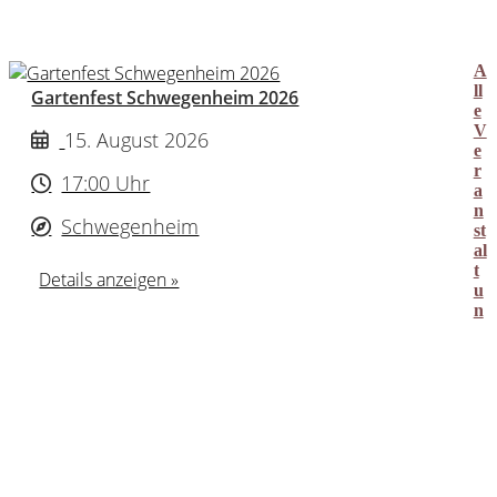
A
ll
Gartenfest Schwegenheim 2026
e
V
15. August 2026
e
r
17:00 Uhr
a
n
Schwegenheim
st
al
t
Details anzeigen »
u
n