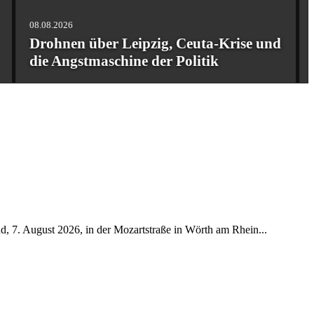
06.08.202
Den US
.08.2026
rohnen über Leipzig, Ceuta-Krise und
Warum
ie Angstmaschine der Politik
zum P
, 7. August 2026, in der Mozartstraße in Wörth am Rhein...