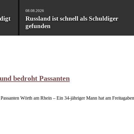
08.08.2026
08
Russland ist schnell als Schuldiger
D
gefunden
d
 und bedroht Passanten
 Passanten Wörth am Rhein – Ein 34-jähriger Mann hat am Freitagabend