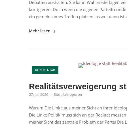
Debatten aushalten. Sie kann Wahlniederlagen ver
korrigieren. Doch wenn die eigenen Parteifreunde
ein gemeinsames Treffen platzen lassen, dann ist e
"CDU
Mehr lesen
Rheinland-
Pfalz
gegen
Merz"
Open post
KOMMENTAR
Realitätsverweigerung s
27. Juli 2026
Südpfalzreporter
Warum Die Linke aus meiner Sicht an ihrer Ideologi
Die Linke Politik muss sich an der Realität messen
meiner Sicht das zentrale Problem der Partei Die 