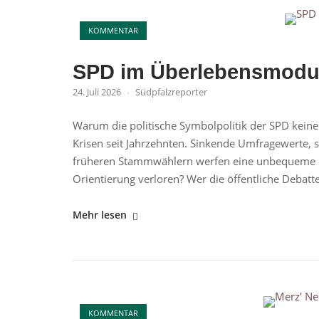
den
Open post
Christopher
KOMMENTAR
Street
Day"
SPD im Überlebensmod
24. Juli 2026
Südpfalzreporter
Warum die politische Symbolpolitik der SPD keine
Krisen seit Jahrzehnten. Sinkende Umfragewerte,
früheren Stammwählern werfen eine unbequeme Frag
Orientierung verloren? Wer die öffentliche Debatte
"SPD
Mehr lesen
im
Überlebensmodus?"
Open post
KOMMENTAR