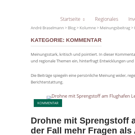
Skip
to
content
Startseite
Regionales
Inv
André Braselmann
>
Blog
>
Kolumne
>
Meinungsbeitrag
>
KATEGORIE:
KOMMENTAR
Meinungsstark, kritisch und pointiert. In dieser Kommentar
und regionale Themen ein, hinterfragt Entwicklungen und 
Die Beiträge spiegeln eine persönliche Meinung wider, re
Berichterstattung.
Open post
KOMMENTAR
Drohne mit Sprengstoff 
der Fall mehr Fragen als