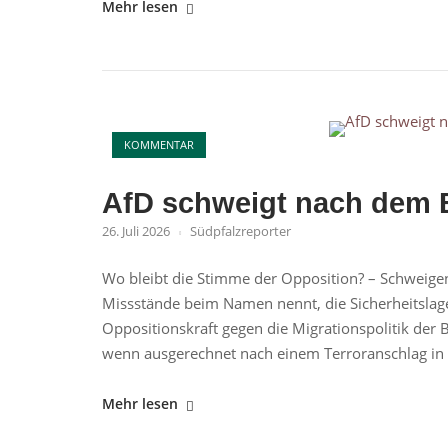
"Karoline
Mehr lesen
Preisler
(FDP)
und
der
Open post
Berlin-
KOMMENTAR
Anschlag"
AfD schweigt nach dem B
26. Juli 2026
Südpfalzreporter
Wo bleibt die Stimme der Opposition? – Schweigen is
Missstände beim Namen nennt, die Sicherheitslage 
Oppositionskraft gegen die Migrationspolitik der
wenn ausgerechnet nach einem Terroranschlag in Be
"AfD
Mehr lesen
schweigt