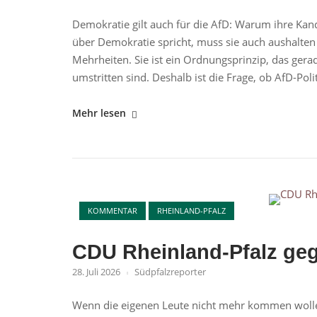
Fragen
Demokratie gilt auch für die AfD: Warum ihre K
als
über Demokratie spricht, muss sie auch aushalten
Antworten
Mehrheiten. Sie ist ein Ordnungsprinzip, das ge
aufwirft"
umstritten sind. Deshalb ist die Frage, ob AfD-Poli
"Demokratie
Mehr lesen
und
Bürgermeisterwahlen"
Open post
KOMMENTAR
RHEINLAND-PFALZ
CDU Rheinland-Pfalz ge
28. Juli 2026
Südpfalzreporter
Wenn die eigenen Leute nicht mehr kommen wollen, 