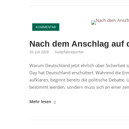
nach
dem
Berliner
Open post
Terroranschlag"
KOMMENTAR
Nach dem Anschlag auf d
26. Juli 2026
Südpfalzreporter
Warum Deutschland jetzt ehrlich über Sicherheit 
Day hat Deutschland erschüttert. Während die Er
aufklären, beginnt bereits die politische Debatte.
bestimmt werden, sondern muss sich an einer zentr
"Nach
Mehr lesen
dem
Anschlag
auf