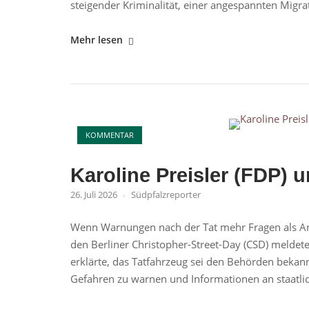
steigender Kriminalität, einer angespannten Migrati
"Realitätsverweigerung
Mehr lesen
statt
Problemlösung?"
Open post
KOMMENTAR
Karoline Preisler (FDP) 
26. Juli 2026
Südpfalzreporter
Wenn Warnungen nach der Tat mehr Fragen als An
den Berliner Christopher-Street-Day (CSD) meldete 
erklärte, das Tatfahrzeug sei den Behörden bekann
Gefahren zu warnen und Informationen an staatlich