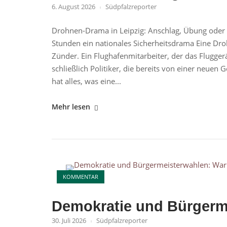
6. August 2026
Südpfalzreporter
Drohnen-Drama in Leipzig: Anschlag, Übung oder 
Stunden ein nationales Sicherheitsdrama Eine Dro
Zünder. Ein Flughafenmitarbeiter, der das Fluggerä
schließlich Politiker, die bereits von einer neuen
hat alles, was eine...
"Drohne
Mehr lesen
mit
Sprengstoff
am
Flughafen
Open post
Leipzig:
KOMMENTAR
Warum
der
Demokratie und Bürgerm
Fall
mehr
30. Juli 2026
Südpfalzreporter