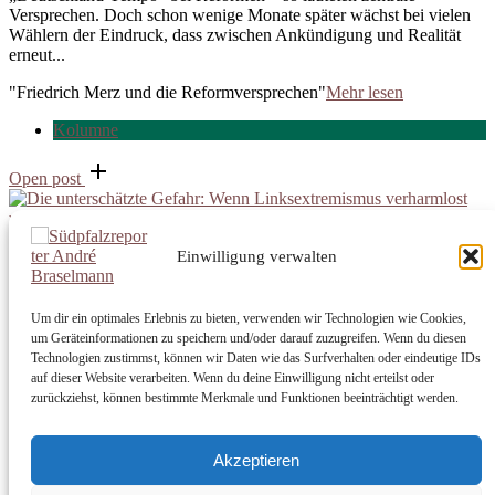
Versprechen. Doch schon wenige Monate später wächst bei vielen
Wählern der Eindruck, dass zwischen Ankündigung und Realität
erneut...
"Friedrich Merz und die Reformversprechen"
Mehr lesen
Kolumne
Open post
Einwilligung verwalten
Die unterschätzte Gefahr
Um dir ein optimales Erlebnis zu bieten, verwenden wir Technologien wie Cookies,
um Geräteinformationen zu speichern und/oder darauf zuzugreifen. Wenn du diesen
17. März 2026
17. März 2026
Südpfalzreporter
Technologien zustimmst, können wir Daten wie das Surfverhalten oder eindeutige IDs
auf dieser Website verarbeiten. Wenn du deine Einwilligung nicht erteilst oder
Von außen wirkt er oft harmlos, manchmal sogar idealistisch. Doch
zurückziehst, können bestimmte Merkmale und Funktionen beeinträchtigt werden.
hinter Parolen von Gerechtigkeit und Antikapitalismus verbirgt sich
nicht selten eine demokratiefeindliche Ideologie. Die Verharmlosung
des Linksextremismus wird zunehmend zu einem Problem für
Akzeptieren
Gesellschaft und Rechtsstaat. Zwischen Protest und Extremismus
Demonstrationen gegen hohe Mieten, Klimakrise oder soziale