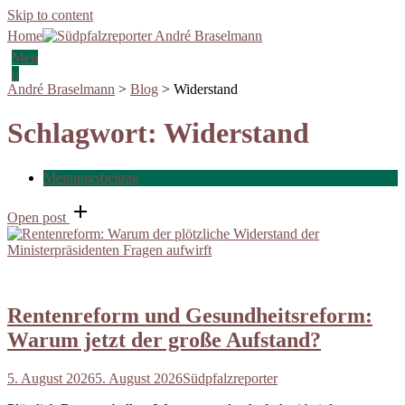
Skip to content
Home
Men
u
André Braselmann
>
Blog
>
Widerstand
Schlagwort:
Widerstand
Meinungsbeitrag
Open post
Rentenreform und Gesundheitsreform:
Warum jetzt der große Aufstand?
5. August 2026
5. August 2026
Südpfalzreporter