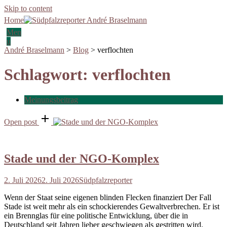
Skip to content
Home
Men
u
André Braselmann
>
Blog
>
verflochten
Schlagwort:
verflochten
Meinungsbeitrag
Open post
Stade und der NGO-Komplex
2. Juli 2026
2. Juli 2026
Südpfalzreporter
Wenn der Staat seine eigenen blinden Flecken finanziert Der Fall
Stade ist weit mehr als ein schockierendes Gewaltverbrechen. Er ist
ein Brennglas für eine politische Entwicklung, über die in
Deutschland seit Jahren lieber geschwiegen als gestritten wird.