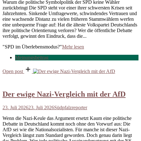
Warum die politische Symbolpolitik der SPD keine Wähler
zurückbringt Die SPD steht vor einer ihrer schwersten Krisen seit
Jahrzehnten. Sinkende Umfragewerte, schwindendes Vertrauen und
eine wachsende Distanz zu vielen früheren Stammwählern werfen
eine unbequeme Frage auf: Hat die älteste Volkspartei Deutschlands
ihre politische Orientierung verloren? Wer die öffentliche Debatte
verfolgt, gewinnt den Eindruck, dass die...
"SPD im Überlebensmodus?"
Mehr lesen
Meinungsbeitrag
Open post
Der ewige Nazi-Vergleich mit der AfD
23. Juli 2026
23. Juli 2026
Südpfalzreporter
Wenn die Nazi-Keule das Argument ersetzt Kaum eine politische
Debatte in Deutschland kommt noch ohne den Vorwurf aus: Die
AfD sei wie die Nationalsozialisten. Für manche ist dieser Nazi-
Vergleich längst zum Standard geworden. Doch genau darin liegt
das Problem. Wer jede politische Auseinandersetzung mit der NS-