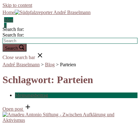
Skip to content
Home
Men
u
Search for:
Search for:
Search
Close search bar
André Braselmann
>
Blog
>
Parteien
Schlagwort:
Parteien
Meinungsbeitrag
Open post