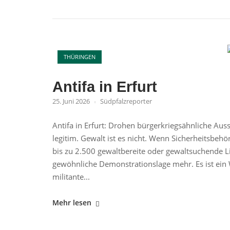
Druck"
O
THÜRINGEN
Antifa in Erfurt
25. Juni 2026
Südpfalzreporter
Antifa in Erfurt: Drohen bürgerkriegsähnliche Auss
legitim. Gewalt ist es nicht. Wenn Sicherheitsb
bis zu 2.500 gewaltbereite oder gewaltsuchende L
gewöhnliche Demonstrationslage mehr. Es ist ein 
militante...
"Antifa
Mehr lesen
in
Erfurt"