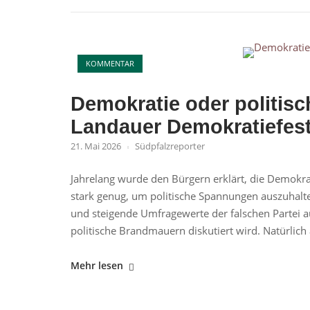
Warum
Kritiker
von
Open post
einer
KOMMENTAR
gesellschaftlichen
Einbahnstraße
Demokratie oder politis
sprechen"
Landauer Demokratiefest 
21. Mai 2026
Südpfalzreporter
Jahrelang wurde den Bürgern erklärt, die Demokrati
stark genug, um politische Spannungen auszuhalt
und steigende Umfragewerte der falschen Partei a
politische Brandmauern diskutiert wird. Natürlich 
"Demokratie
Mehr lesen
oder
politische