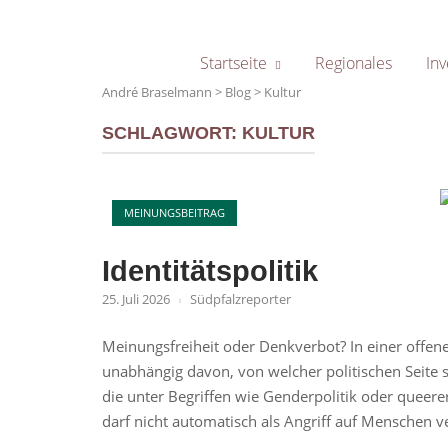
Skip
to
content
Startseite
Regionales
Inv
André Braselmann
>
Blog
>
Kultur
SCHLAGWORT:
KULTUR
Op
MEINUNGSBEITRAG
Identitätspolitik
25. Juli 2026
Südpfalzreporter
Meinungsfreiheit oder Denkverbot? In einer offene
unabhängig davon, von welcher politischen Seite s
die unter Begriffen wie Genderpolitik oder queere
darf nicht automatisch als Angriff auf Menschen v