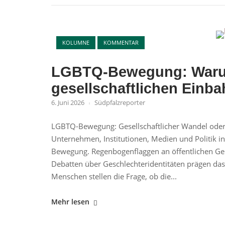
Open 
KOLUMNE
KOMMENTAR
LGBTQ-Bewegung: Warum 
gesellschaftlichen Einb
6. Juni 2026
Südpfalzreporter
LGBTQ-Bewegung: Gesellschaftlicher Wandel oder p
Unternehmen, Institutionen, Medien und Politik i
Bewegung. Regenbogenflaggen an öffentlichen Ge
Debatten über Geschlechteridentitäten prägen das 
Menschen stellen die Frage, ob die...
"LGBTQ-
Mehr lesen
Bewegung: