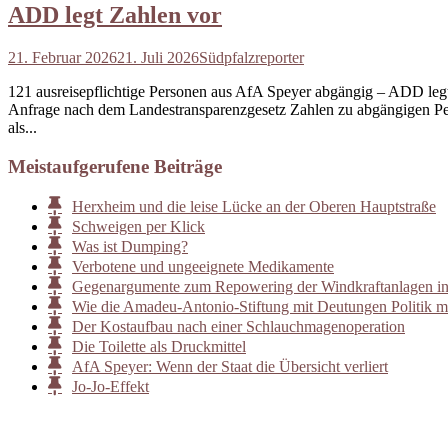
ADD legt Zahlen vor
21. Februar 2026
21. Juli 2026
Südpfalzreporter
121 ausreisepflichtige Personen aus AfA Speyer abgängig – ADD legt
Anfrage nach dem Landestransparenzgesetz Zahlen zu abgängigen Pe
als...
Meistaufgerufene Beiträge
Herxheim und die leise Lücke an der Oberen Hauptstraße
Schweigen per Klick
Was ist Dumping?
Verbotene und ungeeignete Medikamente
Gegenargumente zum Repowering der Windkraftanlagen i
Wie die Amadeu-Antonio-Stiftung mit Deutungen Politik m
Der Kostaufbau nach einer Schlauchmagenoperation
Die Toilette als Druckmittel
AfA Speyer: Wenn der Staat die Übersicht verliert
Jo-Jo-Effekt