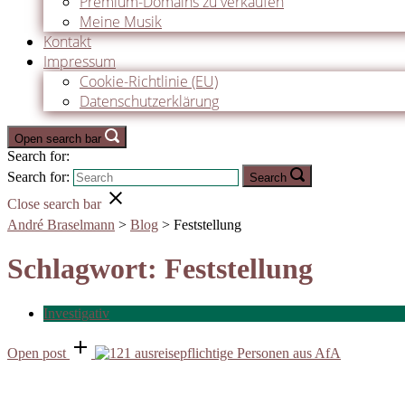
Premium-Domains zu verkaufen
Meine Musik
Kontakt
Impressum
Cookie-Richtlinie (EU)
Datenschutzerklärung
Open search bar
Search for:
Search for:
Search
Close search bar
André Braselmann
>
Blog
>
Feststellung
Schlagwort:
Feststellung
Investigativ
Open post