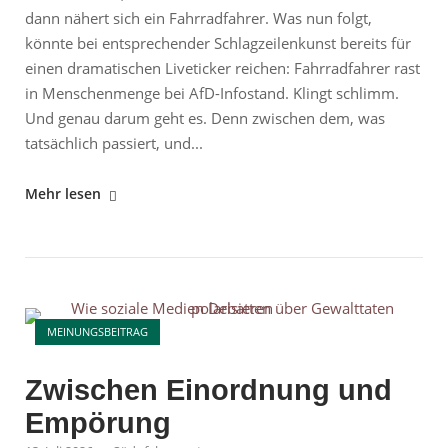
dann nähert sich ein Fahrradfahrer. Was nun folgt,
könnte bei entsprechender Schlagzeilenkunst bereits für
einen dramatischen Liveticker reichen: Fahrradfahrer rast
in Menschenmenge bei AfD-Infostand. Klingt schlimm.
Und genau darum geht es. Denn zwischen dem, was
tatsächlich passiert, und...
"Fahrradfahrer
Mehr lesen
rast
in
Menschenmenge
bei
Open post
AfD-
MEINUNGSBEITRAG
Infostand"
Zwischen Einordnung und
Empörung