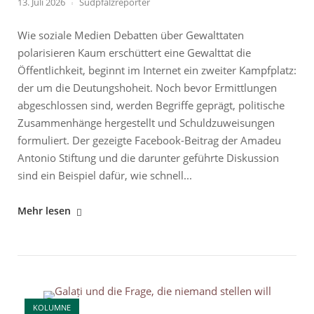
13. Juli 2026
Südpfalzreporter
Wie soziale Medien Debatten über Gewalttaten
polarisieren Kaum erschüttert eine Gewalttat die
Öffentlichkeit, beginnt im Internet ein zweiter Kampfplatz:
der um die Deutungshoheit. Noch bevor Ermittlungen
abgeschlossen sind, werden Begriffe geprägt, politische
Zusammenhänge hergestellt und Schuldzuweisungen
formuliert. Der gezeigte Facebook-Beitrag der Amadeu
Antonio Stiftung und die darunter geführte Diskussion
sind ein Beispiel dafür, wie schnell...
"Zwischen
Mehr lesen
Einordnung
und
Empörung"
Open post
KOLUMNE