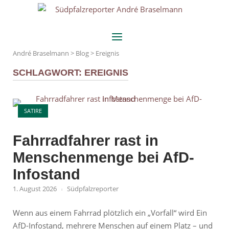
Skip
Home
to
content
Menu
André Braselmann
>
Blog
>
Ereignis
SCHLAGWORT:
EREIGNIS
Open post
SATIRE
Fahrradfahrer rast in
Menschenmenge bei AfD-
Infostand
1. August 2026
Südpfalzreporter
Wenn aus einem Fahrrad plötzlich ein „Vorfall“ wird Ein
AfD-Infostand, mehrere Menschen auf einem Platz – und