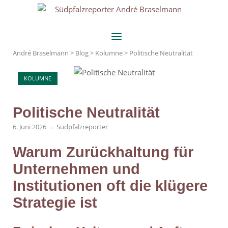
Skip
Home
to
content
Menu
André Braselmann
>
Blog
>
Kolumne
>
Politische Neutralität
KOLUMNE
Politische Neutralität
6. Juni 2026
Südpfalzreporter
Warum Zurückhaltung für
Unternehmen und
Institutionen oft die klügere
Strategie ist