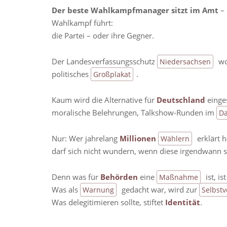
Der beste Wahlkampfmanager sitzt im Amt
– 
Wahlkampf führt:
die Partei – oder ihre Gegner.
Der Landesverfassungsschutz
wo
Niedersachsen
politisches
.
Großplakat
Kaum wird die Alternative für
Deutschland
einges
moralische Belehrungen, Talkshow-Runden im
Da
Nur: Wer jahrelang
Millionen
erklärt h
Wählern
darf sich nicht wundern, wenn diese irgendwann sag
Denn was für
Behörden
eine
ist, i
Maßnahme
Was als
gedacht war, wird zur
Warnung
Selbst
Was delegitimieren sollte, stiftet
Identität
.