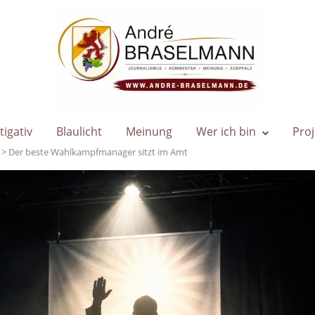
Home
tigativ
Blaulicht
Meinung
Wer ich bin
Proj
>
Der beste Wahlkampfmanager sitzt im Amt