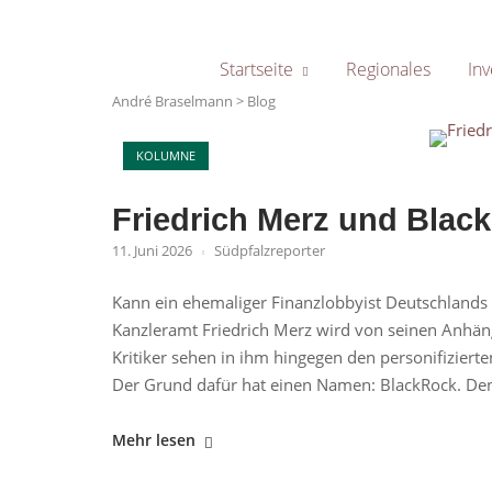
Skip
to
content
Startseite
Regionales
Inv
André Braselmann
>
Blog
Open post
KOLUMNE
Blog
Friedrich Merz und Blac
11. Juni 2026
Südpfalzreporter
Kann ein ehemaliger Finanzlobbyist Deutschlands 
Kanzleramt Friedrich Merz wird von seinen Anhänge
Kritiker sehen in ihm hingegen den personifizierte
Der Grund dafür hat einen Namen: BlackRock. Den
"Friedrich
Mehr lesen
Merz