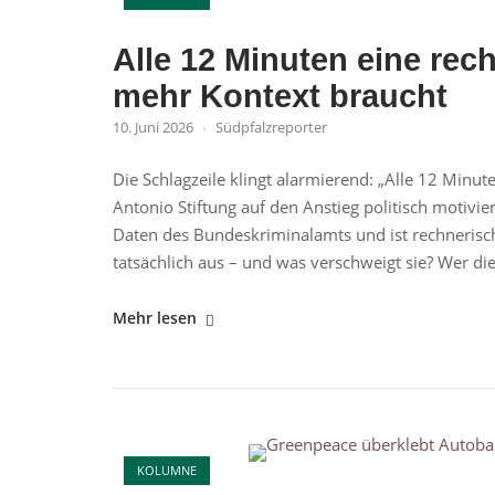
der
Welt"
Alle 12 Minuten eine rec
mehr Kontext braucht
10. Juni 2026
Südpfalzreporter
Die Schlagzeile klingt alarmierend: „Alle 12 Minut
Antonio Stiftung auf den Anstieg politisch motivier
Daten des Bundeskriminalamts und ist rechnerisch 
tatsächlich aus – und was verschweigt sie? Wer die.
"Alle
Mehr lesen
12
Minuten
eine
rechte
Open post
Straftat?
KOLUMNE
Warum