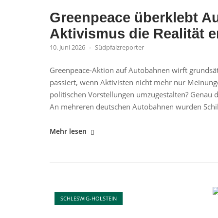
die
Greenpeace überklebt A
Debatte
Aktivismus die Realität e
mehr
Kontext
10. Juni 2026
Südpfalzreporter
braucht"
Greenpeace-Aktion auf Autobahnen wirft grundsät
passiert, wenn Aktivisten nicht mehr nur Meinunge
politischen Vorstellungen umzugestalten? Genau di
An mehreren deutschen Autobahnen wurden Schilde
"Greenpeace
Mehr lesen
überklebt
Autobahnschilder:
Wenn
Aktivismus
Ope
die
SCHLESWIG-HOLSTEIN
Realität
ersetzt"