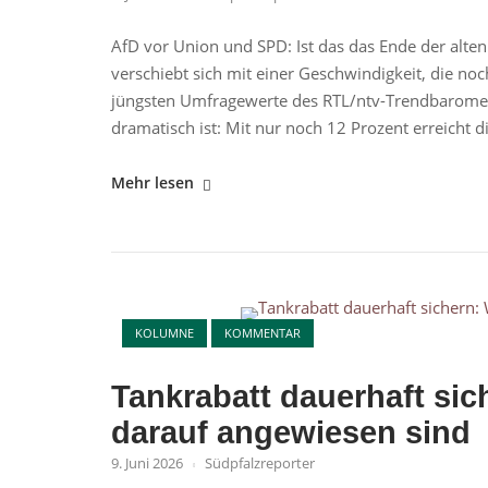
AfD vor Union und SPD: Ist das das Ende der alten
verschiebt sich mit einer Geschwindigkeit, die n
jüngsten Umfragewerte des RTL/ntv-Trendbaromete
dramatisch ist: Mit nur noch 12 Prozent erreicht di
"AfD
Mehr lesen
erstmals
deutlich
vor
Union
Open post
und
KOLUMNE
KOMMENTAR
SPD"
Tankrabatt dauerhaft si
darauf angewiesen sind
9. Juni 2026
Südpfalzreporter