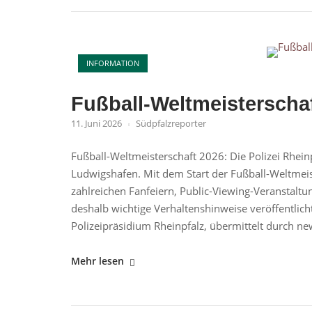
und
BlackRock"
Open post
INFORMATION
Fußball-Weltmeisterscha
11. Juni 2026
Südpfalzreporter
Fußball-Weltmeisterschaft 2026: Die Polizei Rhein
Ludwigshafen. Mit dem Start der Fußball-Weltmeist
zahlreichen Fanfeiern, Public-Viewing-Veranstalt
deshalb wichtige Verhaltenshinweise veröffentlicht
Polizeipräsidium Rheinpfalz, übermittelt durch n
"Fußball-
Mehr lesen
Weltmeisterschaft
2026"