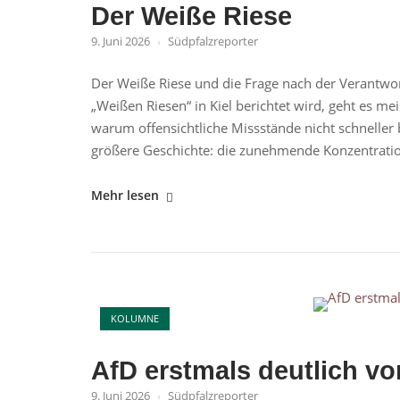
Der Weiße Riese
9. Juni 2026
Südpfalzreporter
Der Weiße Riese und die Frage nach der Verant
„Weißen Riesen“ in Kiel berichtet wird, geht es me
warum offensichtliche Missstände nicht schnelle
größere Geschichte: die zunehmende Konzentrati
"Der
Mehr lesen
Weiße
Riese"
Open post
KOLUMNE
AfD erstmals deutlich v
9. Juni 2026
Südpfalzreporter