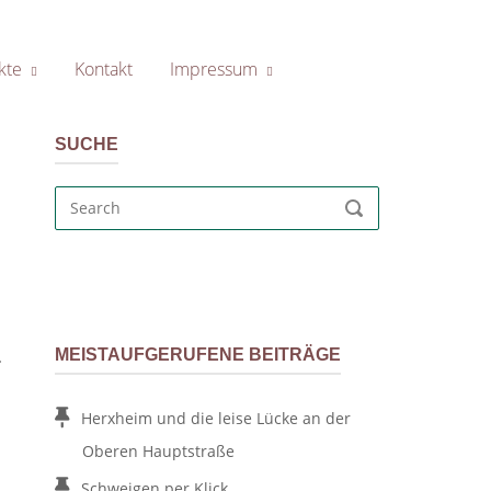
kte
Kontakt
Impressum
SUCHE
Search
SEARCH
for:
.
MEISTAUFGERUFENE BEITRÄGE
Herxheim und die leise Lücke an der
Oberen Hauptstraße
Schweigen per Klick