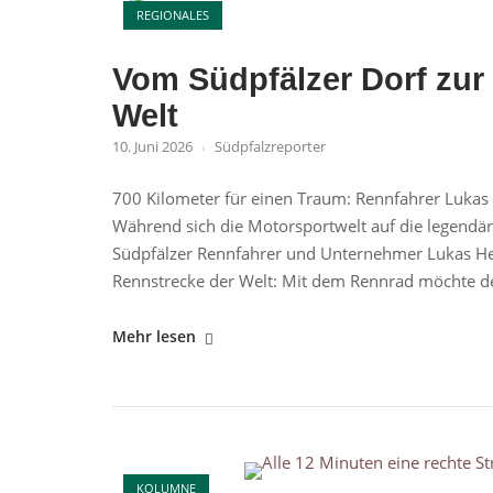
Munition"
REGIONALES
Vom Südpfälzer Dorf zur
Welt
10. Juni 2026
Südpfalzreporter
700 Kilometer für einen Traum: Rennfahrer Lukas
Während sich die Motorsportwelt auf die legendär
Südpfälzer Rennfahrer und Unternehmer Lukas H
Rennstrecke der Welt: Mit dem Rennrad möchte der
"Vom
Mehr lesen
Südpfälzer
Dorf
zur
berühmtesten
Open post
Rennstrecke
KOLUMNE