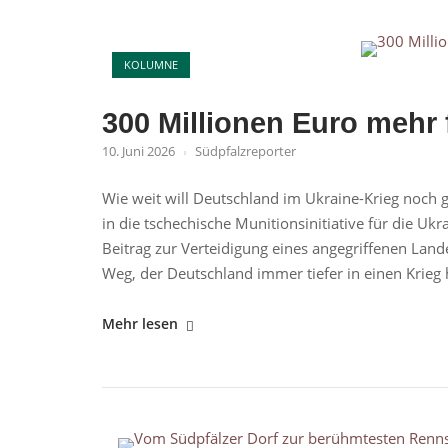
Open post
KOLUMNE
300 Millionen Euro mehr 
10. Juni 2026
Südpfalzreporter
Wie weit will Deutschland im Ukraine-Krieg noch 
in die tschechische Munitionsinitiative für die U
Beitrag zur Verteidigung eines angegriffenen Land
Weg, der Deutschland immer tiefer in einen Krieg h
"300
Mehr lesen
Millionen
Euro
mehr
für
Open post