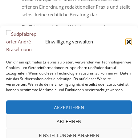
offenen Einordnung redaktioneller Praxis und stellt
selbst keine rechtliche Beratung dar.
Ein Teil der auf dieser Website verwendeten
Abbildungen sind KI-generierte Illustrationen. Die
Einwilligung verwalten
Erstellung erfolgt mithilfe von ChatGPT. Die Bilder
dienen ausschließlich der visuellen Illustration und
stellen keine realen Personen, Ereignisse oder
Um dir ein optimales Erlebnis zu bieten, verwenden wir Technologien wie
Situationen dar.
Cookies, um Geräteinformationen zu speichern und/oder darauf
zuzugreifen. Wenn du diesen Technologien zustimmst, können wir Daten
wie das Surfverhalten oder eindeutige IDs auf dieser Website
Beitragsaufrufe:
129
verarbeiten. Wenn du deine Einwilligung nicht erteilst oder zurückziehst,
können bestimmte Merkmale und Funktionen beeinträchtigt werden.
AKZEPTIEREN
ABLEHNEN
EINSTELLUNGEN ANSEHEN