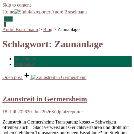
Skip to content
Home
Men
u
André Braselmann
>
Blog
>
Zaunanlage
Schlagwort:
Zaunanlage
Investigativ
Regionales
Open post
Zaunstreit in Germersheim
18. Juli 2026
20. Juli 2026
Südpfalzreporter
Zaunstreit in Germersheim: Transparenz kostet – Schweigen
offenbar auch – Stadt verweist auf Gerichtsverfahren und droht mit
hohen Gebühren Transparenz nur gegen Bezahlung? Im Streit um