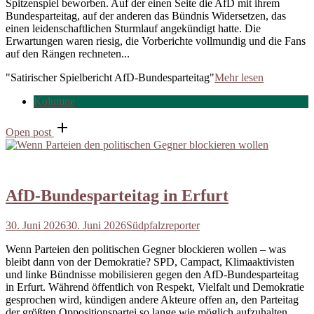
Spitzenspiel beworben. Auf der einen Seite die AfD mit ihrem
Bundesparteitag, auf der anderen das Bündnis Widersetzen, das
einen leidenschaftlichen Sturmlauf angekündigt hatte. Die
Erwartungen waren riesig, die Vorberichte vollmundig und die Fans
auf den Rängen rechneten...
"Satirischer Spielbericht AfD-Bundesparteitag"
Mehr lesen
Kolumne
Open post
AfD-Bundesparteitag in Erfurt
30. Juni 2026
30. Juni 2026
Südpfalzreporter
Wenn Parteien den politischen Gegner blockieren wollen – was
bleibt dann von der Demokratie? SPD, Campact, Klimaaktivisten
und linke Bündnisse mobilisieren gegen den AfD-Bundesparteitag
in Erfurt. Während öffentlich von Respekt, Vielfalt und Demokratie
gesprochen wird, kündigen andere Akteure offen an, den Parteitag
der größten Oppositionspartei so lange wie möglich aufzuhalten.