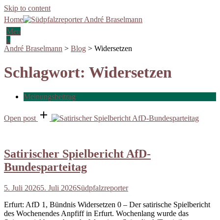
Skip to content
Home
Men
u
André Braselmann
>
Blog
>
Widersetzen
Schlagwort:
Widersetzen
Meinungsbeitrag
Open post
Satirischer Spielbericht AfD-
Bundesparteitag
5. Juli 2026
5. Juli 2026
Südpfalzreporter
Erfurt: AfD 1, Bündnis Widersetzen 0 – Der satirische Spielbericht
des Wochenendes Anpfiff in Erfurt. Wochenlang wurde das