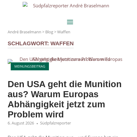
Skip
Home
to
content
Menu
André Braselmann
>
Blog
>
Waffen
SCHLAGWORT:
WAFFEN
Open post
MEINUNGSBEITRAG
Den USA geht die Munition
aus? Warum Europas
Abhängigkeit jetzt zum
Problem wird
6. August 2026
Südpfalzreporter