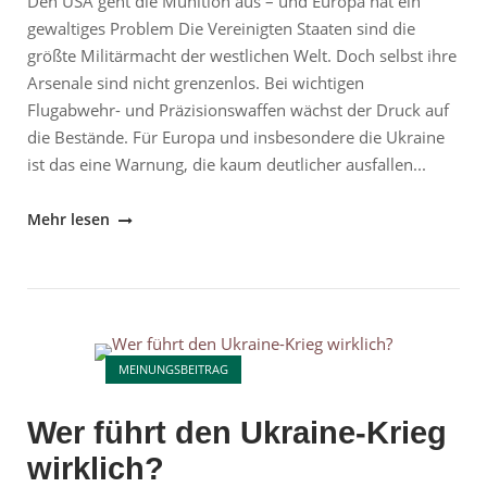
Den USA geht die Munition aus – und Europa hat ein
gewaltiges Problem Die Vereinigten Staaten sind die
größte Militärmacht der westlichen Welt. Doch selbst ihre
Arsenale sind nicht grenzenlos. Bei wichtigen
Flugabwehr- und Präzisionswaffen wächst der Druck auf
die Bestände. Für Europa und insbesondere die Ukraine
ist das eine Warnung, die kaum deutlicher ausfallen...
"Den
Mehr lesen
USA
geht
die
Munition
Open post
aus?
MEINUNGSBEITRAG
Warum
Europas
Wer führt den Ukraine-Krieg
Abhängigkeit
wirklich?
jetzt