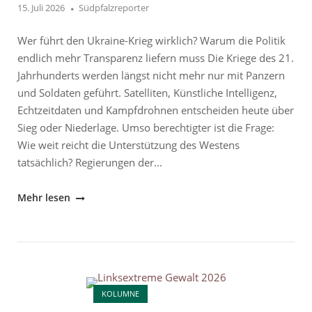
zum
15. Juli 2026
Südpfalzreporter
Problem
wird"
Wer führt den Ukraine-Krieg wirklich? Warum die Politik
endlich mehr Transparenz liefern muss Die Kriege des 21.
Jahrhunderts werden längst nicht mehr nur mit Panzern
und Soldaten geführt. Satelliten, Künstliche Intelligenz,
Echtzeitdaten und Kampfdrohnen entscheiden heute über
Sieg oder Niederlage. Umso berechtigter ist die Frage:
Wie weit reicht die Unterstützung des Westens
tatsächlich? Regierungen der...
"Wer
Mehr lesen
führt
den
Ukraine-
Krieg
Open post
wirklich?"
KOLUMNE