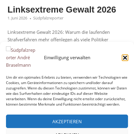
Linksextreme Gewalt 2026
1. Juni 2026
Südpfalzreporter
Linksextreme Gewalt 2026: Warum die laufenden
Strafverfahren mehr offenlegen als viele Politiker
zugeben wollen Deutschland diskutiert regelmäßig über
Extremismus. Doch während rechte Straftaten zu Recht
Einwilligung verwalten
breite Aufmerksamkeit erhalten, wirkt die öffentliche
Debatte bei linksextremer Gewalt oft auffällig
zurückhaltend. Die laufenden Strafverfahren des Jahres
Um dir ein optimales Erlebnis zu bieten, verwenden wir Technologien wie
Cookies, um Geräteinformationen zu speichern und/oder darauf
2026 zeigen jedoch ein Bild, das deutlich über spontane
zuzugreifen. Wenn du diesen Technologien zustimmst, können wir Daten
Protestaktionen hinausgeht. Im...
wie das Surfverhalten oder eindeutige IDs auf dieser Website
verarbeiten. Wenn du deine Einwilligung nicht erteilst oder zurückziehst,
können bestimmte Merkmale und Funktionen beeinträchtigt werden.
"Linksextreme
Mehr lesen
Gewalt
AKZEPTIEREN
2026"