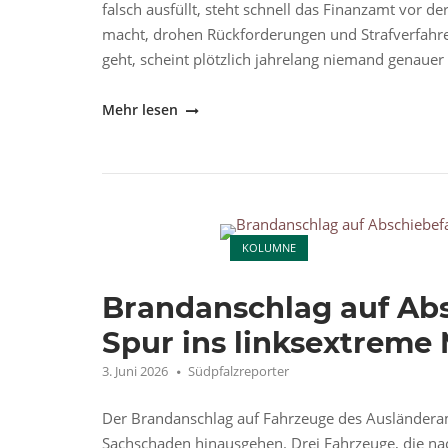
falsch ausfüllt, steht schnell das Finanzamt vor d
macht, drohen Rückforderungen und Strafverfahre
geht, scheint plötzlich jahrelang niemand genauer 
"Fördermittel,
Mehr lesen
Filz
und
Integrationsmillionen"
Open post
KOLUMNE
Brandanschlag auf Abs
Spur ins linksextreme 
3. Juni 2026
Südpfalzreporter
Der Brandanschlag auf Fahrzeuge des Ausländeramt
Sachschaden hinausgehen. Drei Fahrzeuge, die n