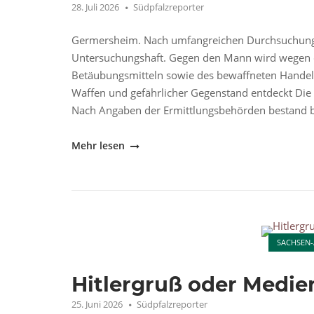
28. Juli 2026
Südpfalzreporter
Germersheim. Nach umfangreichen Durchsuchungsm
Untersuchungshaft. Gegen den Mann wird wegen d
Betäubungsmitteln sowie des bewaffneten Handeltr
Waffen und gefährlicher Gegenstand entdeckt Die 
Nach Angaben der Ermittlungsbehörden bestand be
"Tatverdächtiger
Mehr lesen
nach
Drogen-
und
Waffenfund
Open post
in
SACHSEN
Untersuchungshaft"
Hitlergruß oder Medi
25. Juni 2026
Südpfalzreporter