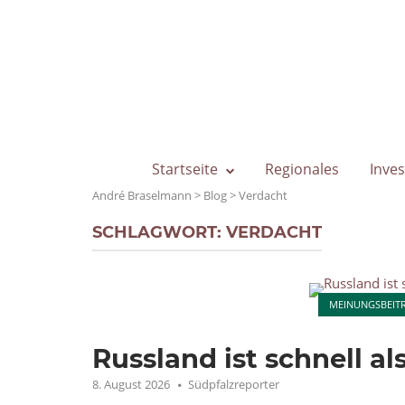
Skip
to
content
Startseite
Regionales
Inves
André Braselmann
>
Blog
>
Verdacht
SCHLAGWORT:
VERDACHT
Open post
MEINUNGSBEIT
Russland ist schnell a
8. August 2026
Südpfalzreporter