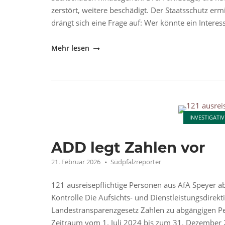
zerstört, weitere beschädigt. Der Staatsschutz ermit
drängt sich eine Frage auf: Wer könnte ein Intere
"Brandanschlag
Mehr lesen
auf
Abschiebefahrzeuge:
Führt
die
Open post
Spur
INVESTIGATIV
ins
linksextreme
ADD legt Zahlen vor
Milieu?"
21. Februar 2026
Südpfalzreporter
121 ausreisepflichtige Personen aus AfA Speyer a
Kontrolle Die Aufsichts- und Dienstleistungsdirek
Landestransparenzgesetz Zahlen zu abgängigen P
Zeitraum vom 1. Juli 2024 bis zum 31. Dezember 