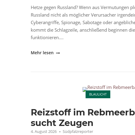
Hetze gegen Russland? Wenn aus Vermutungen plö
Russland nicht als möglicher Verursacher irgende
Cyberangriffe, Spionage, Sabotage oder angebliche
kommt die Schlagzeile, anschließend beginnen die
funktionieren....
"Russland
Mehr lesen
ist
schnell
als
Schuldiger
Open post
gefunden"
BLAULICHT
Reizstoff im Rebmeerb
sucht Zeugen
4. August 2026
Südpfalzreporter