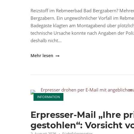
Reizstoff im Rebmeerbad Bad Bergzabern? Mehre
Bergzabern. Ein ungewöhnlicher Vorfall im Rebmee
Badegäste klagten am Montagabend über plötzlic
technische Ursache konnte nach Angaben der Polizei
deshalb nicht...
"Reizstoff
Mehr lesen
im
Rebmeerbad
Bad
Bergzabern?
Open post
Polizei
INFORMATION
sucht
Zeugen"
Erpresser-Mail „Ihre 
gestohlen“: Vorsicht v
2. August 2026
Südpfalzreporter