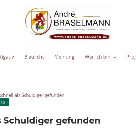
Home
tigativ
Blaulicht
Meinung
Wer ich bin
Proj
RAG
ls Schuldiger gefunden