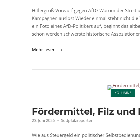
Hitlergruß-Vorwurf gegen AfD? Warum der Streit u
Kampagnen auslöst Wieder einmal steht nicht die 
ein Foto eines AfD-Politikers auf, beginnt das a
schon werden schwerste historische Assoziationen 
"Hitlergruß
Mehr lesen
oder
Medienkampagne?"
Open post
KOLUMNE
Fördermittel, Filz und
23. Juni 2026
Südpfalzreporter
Wie aus Steuergeld ein politischer Selbstbedie