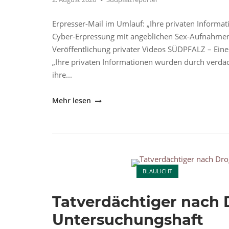
Erpresser-Mail im Umlauf: „Ihre privaten Informati
Cyber-Erpressung mit angeblichen Sex-Aufnahmen:
Veröffentlichung privater Videos SÜDPFALZ – Eine 
„Ihre privaten Informationen wurden durch verdä
ihre...
"Erpresser-
Mehr lesen
Mail
„Ihre
privaten
Informationen
Open post
wurden
BLAULICHT
gestohlen“:
Vorsicht
Tatverdächtiger nach 
vor
Bitcoin-
Untersuchungshaft
Betrug"