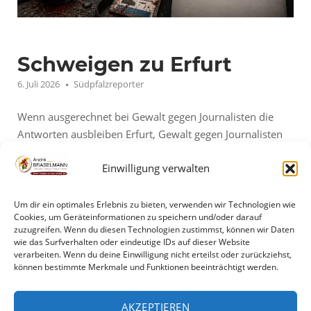
Schweigen zu Erfurt
6. Juli 2026
Südpfalzreporter
Wenn ausgerechnet bei Gewalt gegen Journalisten die
Antworten ausbleiben Erfurt, Gewalt gegen Journalisten
und eine einfache Frage: Wo bleibt die klare politische
Einwilligung verwalten
Haltung? Ich habe Katrin Göring-Eckardt eine
Presseanfrage geschickt. Keine Fangfrage, kein politisches
Tribunal, sondern Fragen zu einem Thema, das in einer
Um dir ein optimales Erlebnis zu bieten, verwenden wir Technologien wie
Cookies, um Geräteinformationen zu speichern und/oder darauf
Demokratie jeden angeht: Angriffe auf Journalisten.
zuzugreifen. Wenn du diesen Technologien zustimmst, können wir Daten
Meine Presseanfrage Da Sie im Vorfeld...
wie das Surfverhalten oder eindeutige IDs auf dieser Website
verarbeiten. Wenn du deine Einwilligung nicht erteilst oder zurückziehst,
können bestimmte Merkmale und Funktionen beeinträchtigt werden.
"Schweigen
Mehr lesen
zu
AKZEPTIEREN
Erfurt"