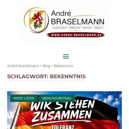
Skip
Home
to
content
Menu
André Braselmann
>
Blog
>
Bekenntnis
SCHLAGWORT:
BEKENNTNIS
Open post
MEINE LIEDER
MEINUNGSBEITRAG