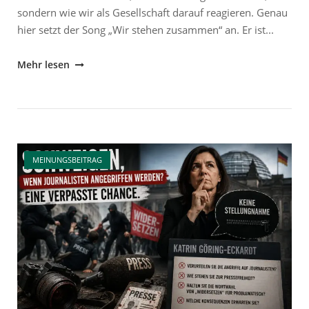
sondern wie wir als Gesellschaft darauf reagieren. Genau
hier setzt der Song „Wir stehen zusammen“ an. Er ist...
"„Wir
Mehr lesen
stehen
zusammen“
–
Warum
Open post
Menschlichkeit
MEINUNGSBEITRAG
die
stärkste
Antwort
auf
Terror
bleibt"