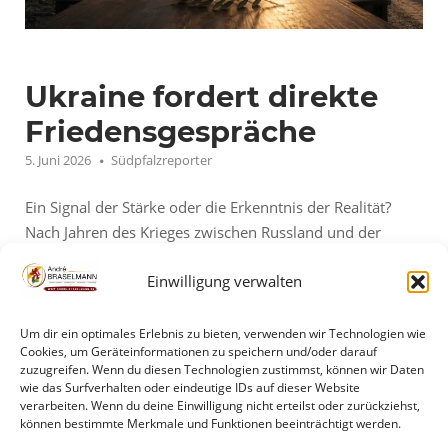
Ukraine fordert direkte
Friedensgespräche
5. Juni 2026
Südpfalzreporter
Ein Signal der Stärke oder die Erkenntnis der Realität?
Nach Jahren des Krieges zwischen Russland und der
Ukraine wird eines immer deutlicher: Weder Moskau
Einwilligung verwalten
noch Kiew konnten bislang ihre maximalen Ziele
erreichen. Während die Fronten weitgehend verhärtet
bleiben, gewinnt eine Frage zunehmend an Bedeutung:
Um dir ein optimales Erlebnis zu bieten, verwenden wir Technologien wie
Cookies, um Geräteinformationen zu speichern und/oder darauf
Ist die Zeit für direkte Friedensverhandlungen
zuzugreifen. Wenn du diesen Technologien zustimmst, können wir Daten
gekommen? Der jüngste Appell aus...
wie das Surfverhalten oder eindeutige IDs auf dieser Website
verarbeiten. Wenn du deine Einwilligung nicht erteilst oder zurückziehst,
können bestimmte Merkmale und Funktionen beeinträchtigt werden.
"Ukraine
Mehr lesen