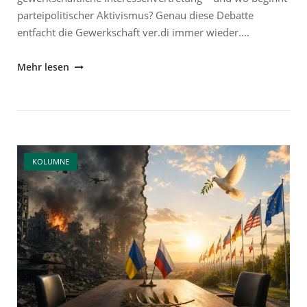
parteipolitischer Aktivismus? Genau diese Debatte
entfacht die Gewerkschaft ver.di immer wieder....
"Ver.di
Mehr lesen
finanziert
Anti-
AfD-
Proteste:
Open post
Muss
KOLUMNE
die
Gemeinnützigkeit
jetzt
auf
den
Prüfstand?"