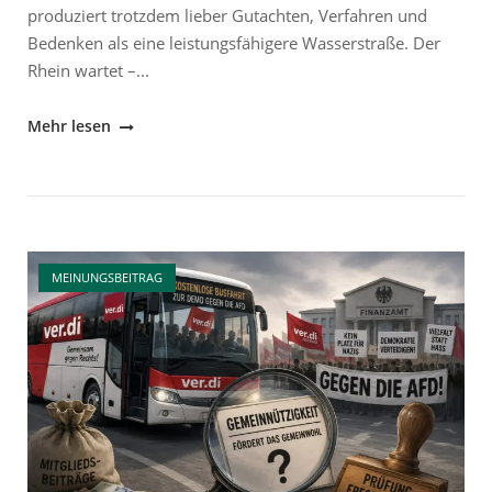
produziert trotzdem lieber Gutachten, Verfahren und
Bedenken als eine leistungsfähigere Wasserstraße. Der
Rhein wartet –...
"Rheinvertiefung
Mehr lesen
ausgebremst"
Open post
MEINUNGSBEITRAG