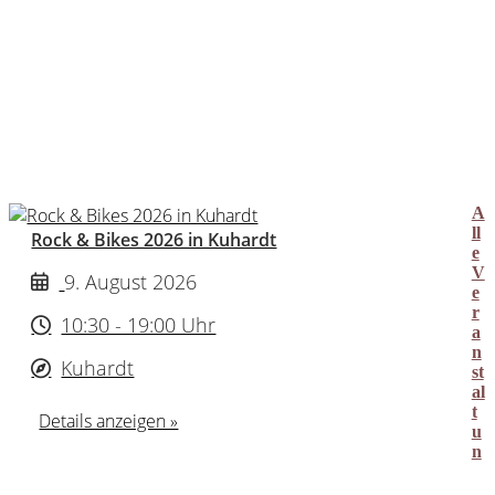
A
ll
Rock & Bikes 2026 in Kuhardt
e
V
9. August 2026
e
r
10:30 - 19:00 Uhr
a
n
Kuhardt
st
al
t
Details anzeigen »
u
n