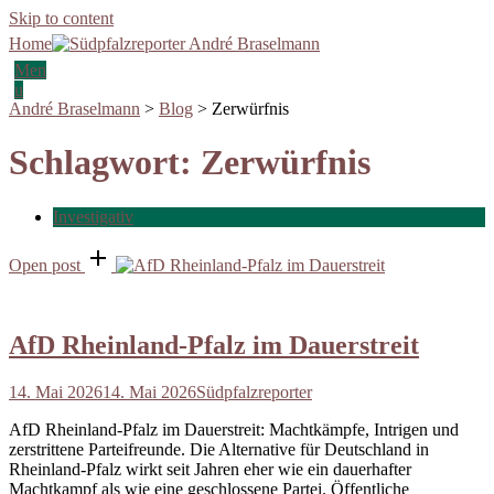
Skip to content
Home
Men
u
André Braselmann
>
Blog
>
Zerwürfnis
Schlagwort:
Zerwürfnis
Investigativ
Open post
AfD Rheinland-Pfalz im Dauerstreit
14. Mai 2026
14. Mai 2026
Südpfalzreporter
AfD Rheinland-Pfalz im Dauerstreit: Machtkämpfe, Intrigen und
zerstrittene Parteifreunde. Die Alternative für Deutschland in
Rheinland-Pfalz wirkt seit Jahren eher wie ein dauerhafter
Machtkampf als wie eine geschlossene Partei. Öffentliche