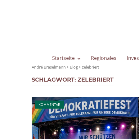
Skip
to
content
Startseite
Regionales
Inves
André Braselmann
>
Blog
>
zelebriert
SCHLAGWORT:
ZELEBRIERT
Open post
KOMMENTAR