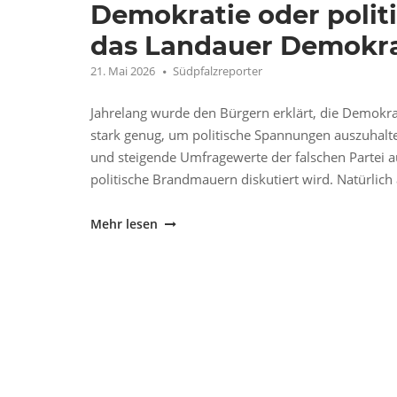
Demokratie oder poli
das Landauer Demokrat
21. Mai 2026
Südpfalzreporter
Jahrelang wurde den Bürgern erklärt, die Demokrati
stark genug, um politische Spannungen auszuhalt
und steigende Umfragewerte der falschen Partei a
politische Brandmauern diskutiert wird. Natürlich 
"Demokratie
Mehr lesen
oder
politische
Inszenierung?
Warum
das
Landauer
Demokratiefest