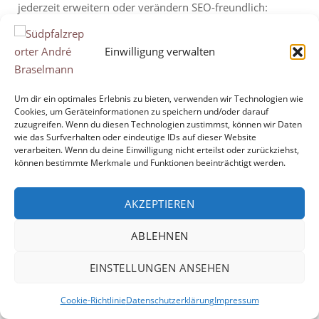
jederzeit erweitern oder verändern SEO-freundlich:
Integrierte Grundlagen für Suchmaschinenoptimierung
Unzählige Erweiterungen: Große Auswahl an Plugins für
Einwilligung verwalten
nahezu jeden Anwendungsfall Schnelle Pflege: Seiten und
Inhalte lassen sich zügig anlegen und ändern
Zukunftsfähig & sicher: Regelmäßige...
Um dir ein optimales Erlebnis zu bieten, verwenden wir Technologien wie
Cookies, um Geräteinformationen zu speichern und/oder darauf
zuzugreifen. Wenn du diesen Technologien zustimmst, können wir Daten
"WordPress
Mehr lesen
wie das Surfverhalten oder eindeutige IDs auf dieser Website
als
verarbeiten. Wenn du deine Einwilligung nicht erteilst oder zurückziehst,
können bestimmte Merkmale und Funktionen beeinträchtigt werden.
Ihr
Content
AKZEPTIEREN
Management
System"
ABLEHNEN
Copyright © 2026 André Braselmann
Theme by
Puro
EINSTELLUNGEN ANSEHEN
Cookie-Richtlinie
Datenschutzerklärung
Impressum