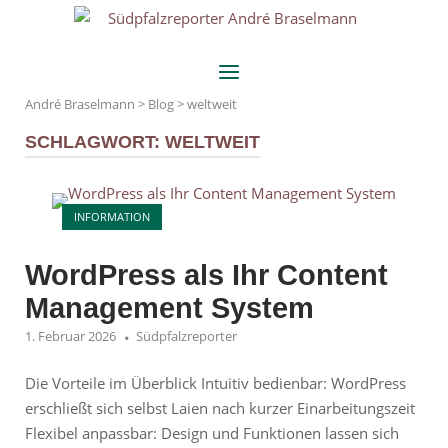
Skip
Home
to
content
Menu
André Braselmann
>
Blog
>
weltweit
SCHLAGWORT:
WELTWEIT
Open post
INFORMATION
WordPress als Ihr Content
Management System
1. Februar 2026
Südpfalzreporter
Die Vorteile im Überblick Intuitiv bedienbar: WordPress
erschließt sich selbst Laien nach kurzer Einarbeitungszeit
Flexibel anpassbar: Design und Funktionen lassen sich