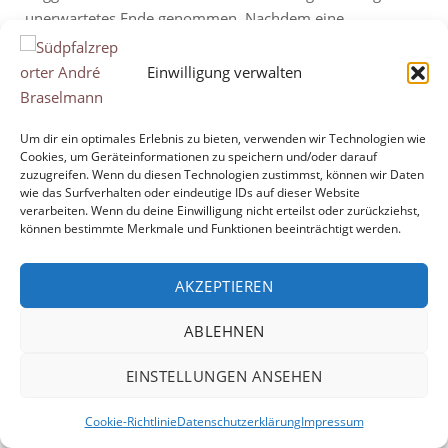
unerwartetes Ende genommen. Nachdem eine
Fahrradfahrerin gegen 9.30 Uhr möglicherweise eine
hilflose Person im Wasser gesichtet hatte, rückten
Einwilligung verwalten
zahlreiche Einsatzkräfte von Feuerwehr, DLRG und
Rettungsdienst aus. Auch ein Rettungshubschrauber
Um dir ein optimales Erlebnis zu bieten, verwenden wir Technologien wie
unterstützte die Suchmaßnahmen aus der Luft. Aufgrund
Cookies, um Geräteinformationen zu speichern und/oder darauf
der zunächst unklaren Lage wurde der...
zuzugreifen. Wenn du diesen Technologien zustimmst, können wir Daten
wie das Surfverhalten oder eindeutige IDs auf dieser Website
verarbeiten. Wenn du deine Einwilligung nicht erteilst oder zurückziehst,
"Großeinsatz
Mehr lesen
können bestimmte Merkmale und Funktionen beeinträchtigt werden.
am
Baggersee
AKZEPTIEREN
bei
Hördt
ABLEHNEN
endet
mit
Copyright © 2026 André Braselmann
Theme by
Puro
EINSTELLUNGEN ANSEHEN
ungewöhnlichem
Fund"
Cookie-Richtlinie
Datenschutzerklärung
Impressum