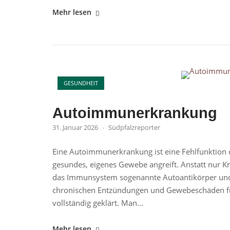
"Tigermücke
Mehr lesen
Landkreis
Germersheim"
Open post
GESUNDHEIT
Autoimmunerkrankung
31. Januar 2026
Südpfalzreporter
Eine Autoimmunerkrankung ist eine Fehlfunktion 
gesundes, eigenes Gewebe angreift. Anstatt nur K
das Immunsystem sogenannte Autoantikörper und a
chronischen Entzündungen und Gewebeschäden füh
vollständig geklärt. Man...
"Autoimmunerkrankung"
Mehr lesen