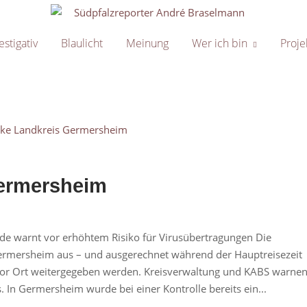
Home
estigativ
Blaulicht
Meinung
Wer ich bin
Proje
ermersheim
e warnt vor erhöhtem Risiko für Virusübertragungen Die
 Germersheim aus – und ausgerechnet während der Hauptreisezeit
h vor Ort weitergegeben werden. Kreisverwaltung und KABS warne
 In Germersheim wurde bei einer Kontrolle bereits ein...