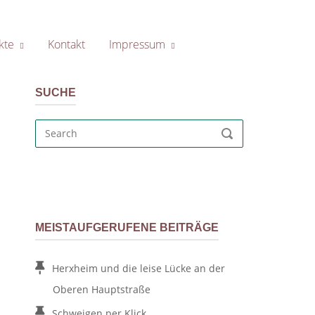
kte
Kontakt
Impressum
SUCHE
Search
SEARCH
for:
MEISTAUFGERUFENE BEITRÄGE
Herxheim und die leise Lücke an der
n
Oberen Hauptstraße
Schweigen per Klick