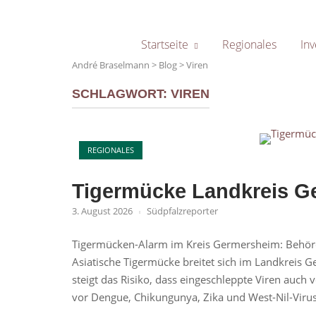
Skip
to
content
Startseite
Regionales
Inv
André Braselmann
>
Blog
>
Viren
SCHLAGWORT:
VIREN
Open post
REGIONALES
Tigermücke Landkreis G
3. August 2026
Südpfalzreporter
Tigermücken-Alarm im Kreis Germersheim: Behörd
Asiatische Tigermücke breitet sich im Landkreis
steigt das Risiko, dass eingeschleppte Viren auc
vor Dengue, Chikungunya, Zika und West-Nil-Virus.