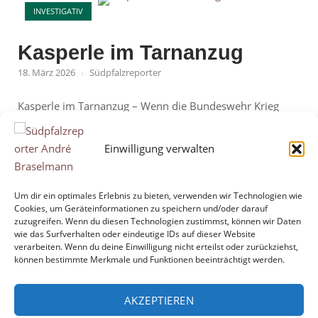
eine
INVESTIGATIV
neue
Richtung"
Kasperle im Tarnanzug
18. März 2026
Südpfalzreporter
Kasperle im Tarnanzug – Wenn die Bundeswehr Krieg
spielt und der Steuerzahler die Rechnung übernimmt. Es
ist ein Bild, das sinnbildlich für ein grundsätzliches
Einwilligung verwalten
Problem steht: Soldaten der Bundeswehr in voller
Ausrüstung, hochkonzentriert im Übungseinsatz – und
ihnen gegenüber ein „aufgebrachter Zivilist“, der in
Um dir ein optimales Erlebnis zu bieten, verwenden wir Technologien wie
Cookies, um Geräteinformationen zu speichern und/oder darauf
Wahrheit ein bezahlter Darsteller ist. Was als modernes,
zuzugreifen. Wenn du diesen Technologien zustimmst, können wir Daten
„realitätsnahes Training“ verkauft...
wie das Surfverhalten oder eindeutige IDs auf dieser Website
verarbeiten. Wenn du deine Einwilligung nicht erteilst oder zurückziehst,
können bestimmte Merkmale und Funktionen beeinträchtigt werden.
"Kasperle
Mehr lesen
im
AKZEPTIEREN
Tarnanzug"