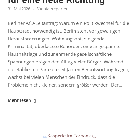
für eine neue Richtung
31. Mai 2026
Südpfalzreporter
Berliner AfD-Leitantrag: Warum ein Politikwechsel für die
Hauptstadt notwendig ist. Berlin steht vor gewaltigen
Herausforderungen. Wohnungsnot, steigende
Kriminalität, überlastete Behörden, eine angespannte
Haushaltslage und zunehmende gesellschaftliche
Spannungen prägen den Alltag vieler Bürger. Während
die etablierten Parteien seit Jahren Verantwortung tragen,
wächst bei vielen Menschen der Eindruck, dass die
Probleme nicht kleiner, sondern größer werden. Der...
"Berlin
Mehr lesen
am
Scheideweg:
Zeit
für
Open post