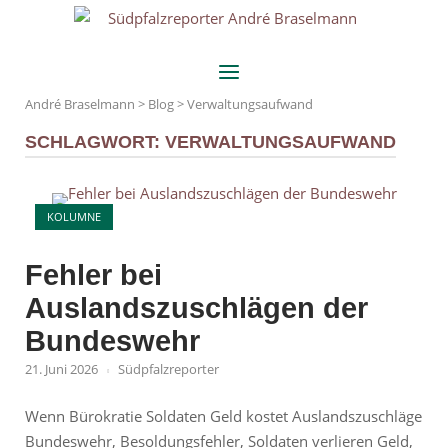
Skip
Home
to
content
Menu
André Braselmann
>
Blog
>
Verwaltungsaufwand
SCHLAGWORT:
VERWALTUNGSAUFWAND
Open post
KOLUMNE
Fehler bei
Auslandszuschlägen der
Bundeswehr
21. Juni 2026
Südpfalzreporter
Wenn Bürokratie Soldaten Geld kostet Auslandszuschläge
Bundeswehr, Besoldungsfehler, Soldaten verlieren Geld,