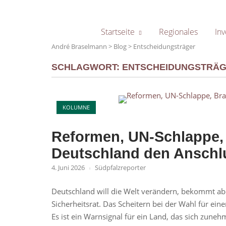
Skip
to
content
Startseite
Regionales
Inv
André Braselmann
>
Blog
>
Entscheidungsträger
SCHLAGWORT:
ENTSCHEIDUNGSTRÄ
Open post
KOLUMNE
Reformen, UN-Schlappe, 
Deutschland den Anschl
4. Juni 2026
Südpfalzreporter
Deutschland will die Welt verändern, bekommt ab
Sicherheitsrat. Das Scheitern bei der Wahl für eine
Es ist ein Warnsignal für ein Land, das sich zune