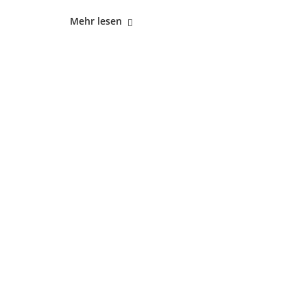
"Zwischen
Mehr lesen
Solidarität
und
Selbstzweifel"