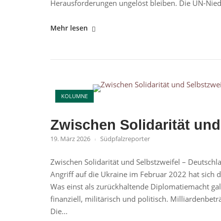
Herausforderungen ungelöst bleiben. Die UN-Niede
"Reformen,
Mehr lesen
UN-
Schlappe,
Brandmauer:
Verliert
Open post
Deutschland
KOLUMNE
den
Anschluss?"
Zwischen Solidarität und
19. März 2026
Südpfalzreporter
Zwischen Solidarität und Selbstzweifel – Deutschl
Angriff auf die Ukraine im Februar 2022 hat sich 
Was einst als zurückhaltende Diplomatiemacht galt
finanziell, militärisch und politisch. Milliardenbe
Die...