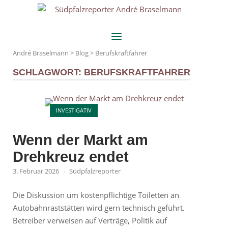
Skip
Home
to
content
Menu
André Braselmann
>
Blog
>
Berufskraftfahrer
SCHLAGWORT:
BERUFSKRAFTFAHRER
Open post
INVESTIGATIV
Wenn der Markt am
Drehkreuz endet
3. Februar 2026
Südpfalzreporter
Die Diskussion um kostenpflichtige Toiletten an
Autobahnraststätten wird gern technisch geführt.
Betreiber verweisen auf Verträge, Politik auf