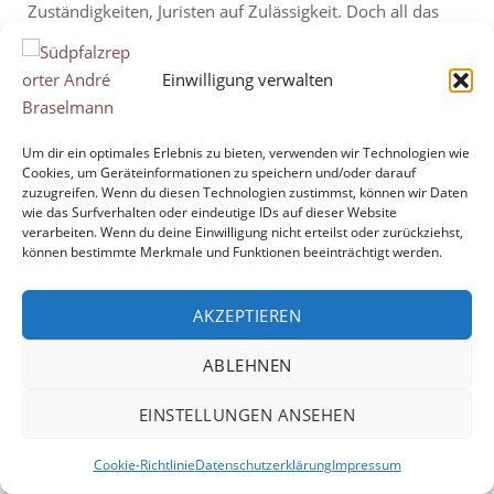
Zuständigkeiten, Juristen auf Zulässigkeit. Doch all das
greift zu kurz. Denn es geht nicht um Sanitärtechnik – es
geht um öffentliche Verantwortung. Autobahnen sind
Einwilligung verwalten
staatliche Infrastruktur. Sie werden geplant, gebaut,
finanziert und kontrolliert vom Staat. Dass ausgerechnet
dort...
Um dir ein optimales Erlebnis zu bieten, verwenden wir Technologien wie
Cookies, um Geräteinformationen zu speichern und/oder darauf
zuzugreifen. Wenn du diesen Technologien zustimmst, können wir Daten
"Wenn
Mehr lesen
wie das Surfverhalten oder eindeutige IDs auf dieser Website
der
verarbeiten. Wenn du deine Einwilligung nicht erteilst oder zurückziehst,
können bestimmte Merkmale und Funktionen beeinträchtigt werden.
Markt
am
AKZEPTIEREN
Drehkreuz
endet"
ABLEHNEN
Copyright © 2026 André Braselmann
Theme by
Puro
EINSTELLUNGEN ANSEHEN
Cookie-Richtlinie
Datenschutzerklärung
Impressum