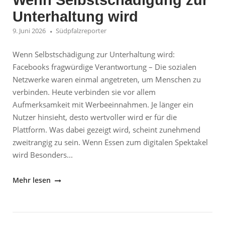
Wenn Selbstschädigung zur
Alkohol-
Unterhaltung wird
und
Drogenverdacht"
9. Juni 2026
Südpfalzreporter
Wenn Selbstschädigung zur Unterhaltung wird:
Facebooks fragwürdige Verantwortung – Die sozialen
Netzwerke waren einmal angetreten, um Menschen zu
verbinden. Heute verbinden sie vor allem
Aufmerksamkeit mit Werbeeinnahmen. Je länger ein
Nutzer hinsieht, desto wertvoller wird er für die
Plattform. Was dabei gezeigt wird, scheint zunehmend
zweitrangig zu sein. Wenn Essen zum digitalen Spektakel
wird Besonders...
"Wenn
Mehr lesen
Selbstschädigung
zur
Unterhaltung