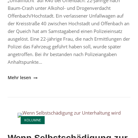
„Unfallflucht“ auf K40 bei Offenbach: 22-Jährige nach
Baum-Crash unter Alkohol- und Drogenverdacht
Offenbach/Hochstadt. Ein verlassener Unfallwagen auf
der Kreisstraße 40 zwischen Hochstadt und Offenbach an
der Queich hat am Samstagabend einen Polizeieinsatz
ausgelöst. Eine 22-jährige Frau, die nach Ermittlungen der
Polizei das Fahrzeug geführt haben soll, wurde später
angetroffen. Bei ihr bestanden nach Polizeiangaben
Anhaltspunkte...
"Offenbach:
Mehr lesen
22-
Jährige
nach
„Unfallflucht“
Open post
auf
KOLUMNE
K40
unter