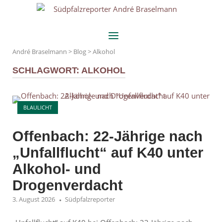
Skip
Home
to
content
Menu
André Braselmann
>
Blog
>
Alkohol
SCHLAGWORT:
ALKOHOL
Open post
BLAULICHT
Offenbach: 22-Jährige nach
„Unfallflucht“ auf K40 unter
Alkohol- und
Drogenverdacht
3. August 2026
Südpfalzreporter