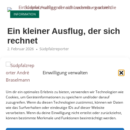
wird"
Open post
INFORMATION
Ein kleiner Ausflug, der sich
rechnet
2. Februar 2026
Südpfalzreporter
Ein kleiner Ausflug, der sich rechnet – warum die
Südpfalz ruhig mal nach Luxemburg schielt Es gibt diese
Einwilligung verwalten
Sonntage, an denen man merkt: Die Südpfalz ist schön,
aber der Geldbeutel seufzt. Alles wird teurer, vom
Wocheneinkauf bis zur Fahrt zur Arbeit. Und dann liegt
Um dir ein optimales Erlebnis zu bieten, verwenden wir Technologien wie
Cookies, um Geräteinformationen zu speichern und/oder darauf
da, nur ein paar Stunden Autofahrt entfernt, ein kleines
zuzugreifen. Wenn du diesen Technologien zustimmst, können wir Daten
Land, das...
wie das Surfverhalten oder eindeutige IDs auf dieser Website
verarbeiten. Wenn du deine Einwilligung nicht erteilst oder zurückziehst,
können bestimmte Merkmale und Funktionen beeinträchtigt werden.
"Ein
Mehr lesen
kleiner